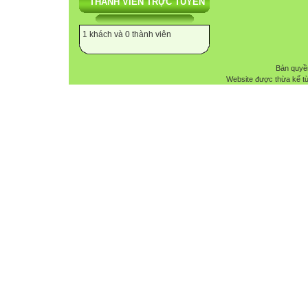
THÀNH VIÊN TRỰC TUYẾN
1 khách và 0 thành viên
Bản quyề
Website được thừa kế t