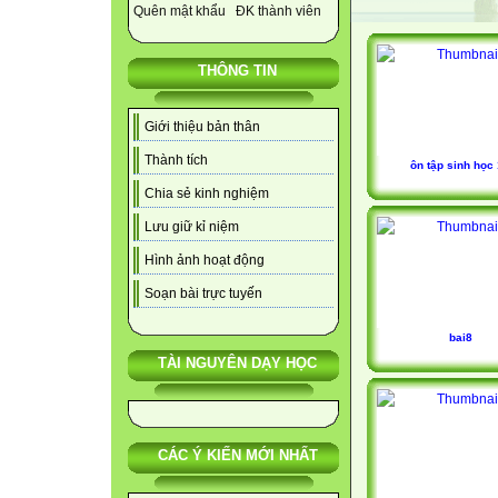
Quên mật khẩu
ĐK thành viên
THÔNG TIN
Giới thiệu bản thân
Thành tích
ôn tập sinh học
Chia sẻ kinh nghiệm
Lưu giữ kỉ niệm
Hình ảnh hoạt động
Soạn bài trực tuyến
bai8
TÀI NGUYÊN DẠY HỌC
CÁC Ý KIẾN MỚI NHẤT