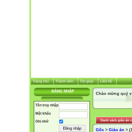
Trang chủ
Thành viên
Trợ giúp
Liên hệ
ĐĂNG NHẬP
Chào mừng quý vị 
Tên truy nhập
Mật khẩu
Danh sách giáo án c
Ghi nhớ
Gốc
>
Giáo án
> (