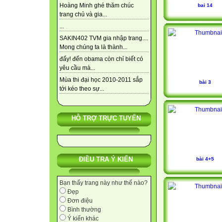
Hoàng Minh ghé thăm chúc
bai 14
trang chủ và gia...
...
SAKIN402 TVM gia nhập trang....
Mong chúng ta là thành...
đấy! đến obama còn chỉ biết có
yêu cầu mà...
Mùa thi đại học 2010-2011 sắp
bài 3
tới kéo theo sự...
HỖ TRỢ TRỰC TUYẾN
ĐIỀU TRA Ý KIẾN
bài 4+5
Bạn thấy trang này như thế nào?
Đẹp
Đơn điệu
Bình thường
Ý kiến khác