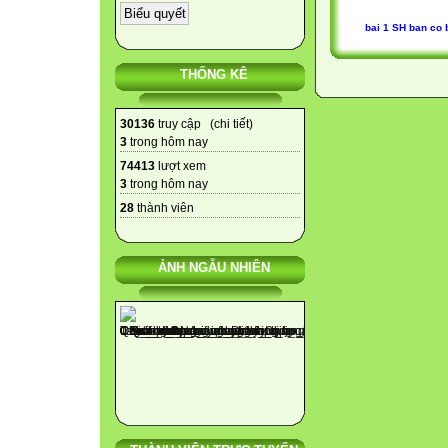
bai 1 SH ban co 
THỐNG KÊ
30136
truy cập (
chi tiết
)
3
trong hôm nay
74413
lượt xem
3
trong hôm nay
28
thành viên
ẢNH NGẪU NHIÊN