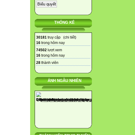
THỐNG KÊ
30181
truy cập (
chi tiết
)
16
trong hôm nay
74502
lượt xem
16
trong hôm nay
28
thành viên
ẢNH NGẪU NHIÊN