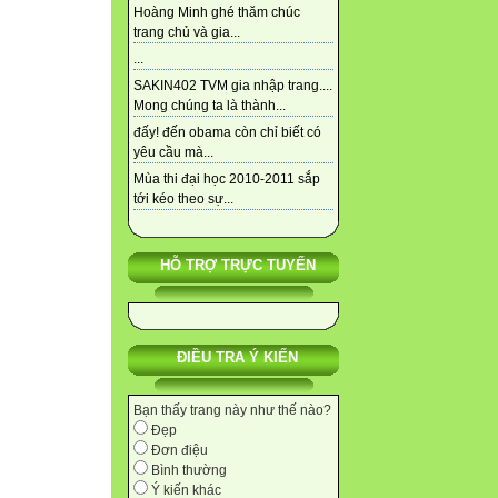
Hoàng Minh ghé thăm chúc
trang chủ và gia...
...
SAKIN402 TVM gia nhập trang....
Mong chúng ta là thành...
đấy! đến obama còn chỉ biết có
yêu cầu mà...
Mùa thi đại học 2010-2011 sắp
tới kéo theo sự...
HỖ TRỢ TRỰC TUYẾN
ĐIỀU TRA Ý KIẾN
Bạn thấy trang này như thế nào?
Đẹp
Đơn điệu
Bình thường
Ý kiến khác