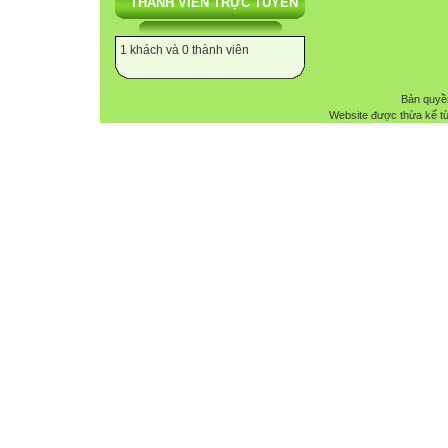
THÀNH VIÊN TRỰC TUYẾN
1 khách và 0 thành viên
Bản quyề
Website được thừa kế t