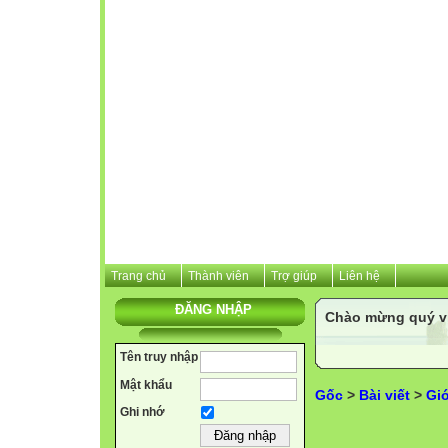
Trang chủ
Thành viên
Trợ giúp
Liên hệ
ĐĂNG NHẬP
Chào mừng quý vị 
Tên truy nhập
Mật khẩu
Gốc
>
Bài viết
>
Giớ
Ghi nhớ