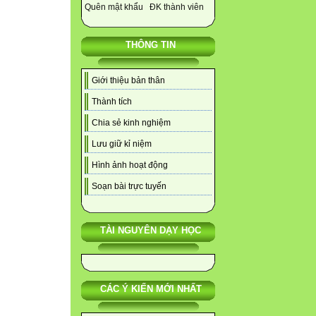
Quên mật khẩu
ĐK thành viên
THÔNG TIN
Giới thiệu bản thân
Thành tích
Chia sẻ kinh nghiệm
Lưu giữ kỉ niệm
Hình ảnh hoạt động
Soạn bài trực tuyến
TÀI NGUYÊN DẠY HỌC
CÁC Ý KIẾN MỚI NHẤT