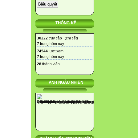
THỐNG KÊ
30222
truy cập (
chi tiết
)
7
trong hôm nay
74544
lượt xem
7
trong hôm nay
28
thành viên
ẢNH NGẪU NHIÊN