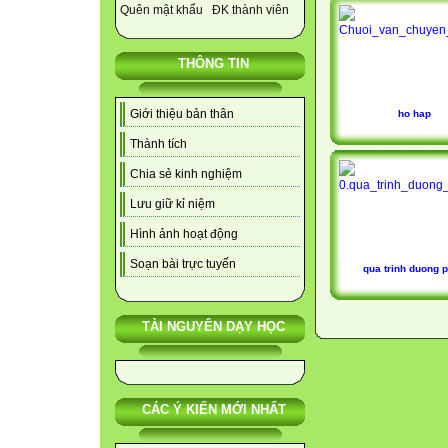
Quên mật khẩu
ĐK thành viên
THÔNG TIN
Giới thiệu bản thân
ho hap
Thành tích
Chia sẻ kinh nghiệm
Lưu giữ kỉ niệm
Hình ảnh hoạt động
Soạn bài trực tuyến
qua trinh duong 
TÀI NGUYÊN DẠY HỌC
CÁC Ý KIẾN MỚI NHẤT