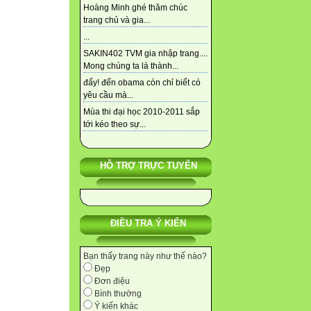
Hoàng Minh ghé thăm chúc
trang chủ và gia...
...
SAKIN402 TVM gia nhập trang....
Mong chúng ta là thành...
đấy! đến obama còn chỉ biết có
yêu cầu mà...
Mùa thi đại học 2010-2011 sắp
tới kéo theo sự...
HỖ TRỢ TRỰC TUYẾN
ĐIỀU TRA Ý KIẾN
Bạn thấy trang này như thế nào?
Đẹp
Đơn điệu
Bình thường
Ý kiến khác