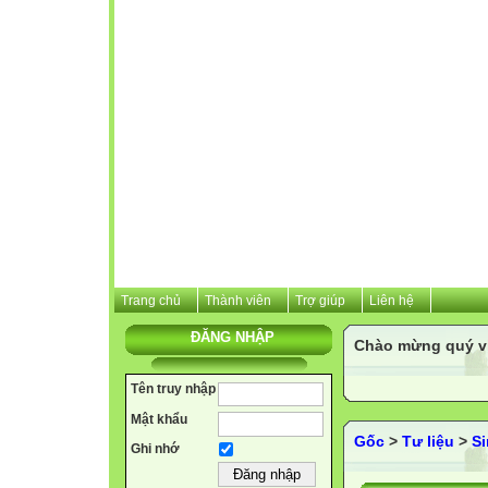
Trang chủ
Thành viên
Trợ giúp
Liên hệ
ĐĂNG NHẬP
Chào mừng quý vị 
Tên truy nhập
Mật khẩu
Gốc
>
Tư liệu
>
S
Ghi nhớ