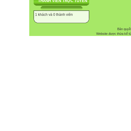
THÀNH VIÊN TRỰC TUYẾN
1 khách và 0 thành viên
Bản quyề
Website được thừa kế t