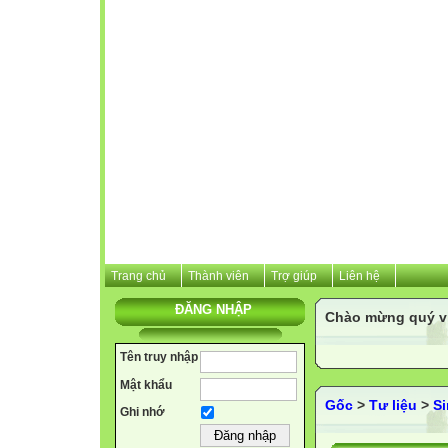
Trang chủ
Thành viên
Trợ giúp
Liên hệ
ĐĂNG NHẬP
Chào mừng quý vị 
Tên truy nhập
Mật khẩu
Gốc
>
Tư liệu
>
S
Ghi nhớ