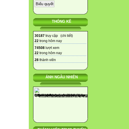
THỐNG KÊ
30187
truy cập (
chi tiết
)
22
trong hôm nay
74508
lượt xem
22
trong hôm nay
28
thành viên
ẢNH NGẪU NHIÊN