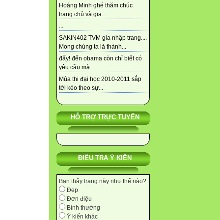
Hoàng Minh ghé thăm chúc
trang chủ và gia...
...
SAKIN402 TVM gia nhập trang....
Mong chúng ta là thành...
đấy! đến obama còn chỉ biết có
yêu cầu mà...
Mùa thi đại học 2010-2011 sắp
tới kéo theo sự...
HỖ TRỢ TRỰC TUYẾN
ĐIỀU TRA Ý KIẾN
Bạn thấy trang này như thế nào?
Đẹp
Đơn điệu
Bình thường
Ý kiến khác