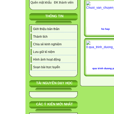
Quên mật khẩu
ĐK thành viên
THÔNG TIN
Giới thiệu bản thân
ho hap
Thành tích
Chia sẻ kinh nghiệm
Lưu giữ kỉ niệm
Hình ảnh hoạt động
Soạn bài trực tuyến
qua trinh duong 
TÀI NGUYÊN DẠY HỌC
CÁC Ý KIẾN MỚI NHẤT