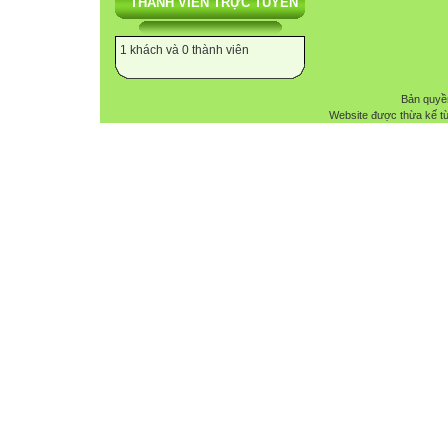
THÀNH VIÊN TRỰC TUYẾN
1 khách và 0 thành viên
Bản quyề
Website được thừa kế t