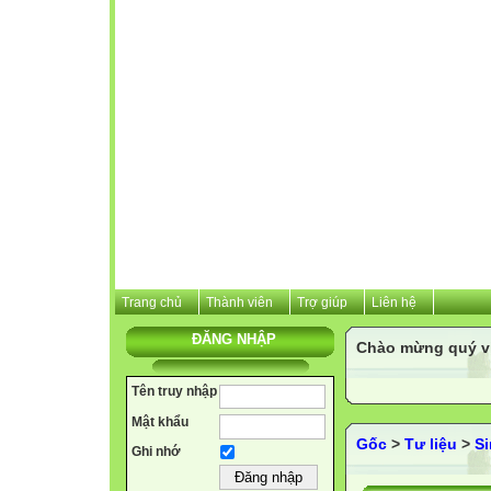
Trang chủ
Thành viên
Trợ giúp
Liên hệ
ĐĂNG NHẬP
Chào mừng quý vị 
Tên truy nhập
Mật khẩu
Gốc
>
Tư liệu
>
S
Ghi nhớ