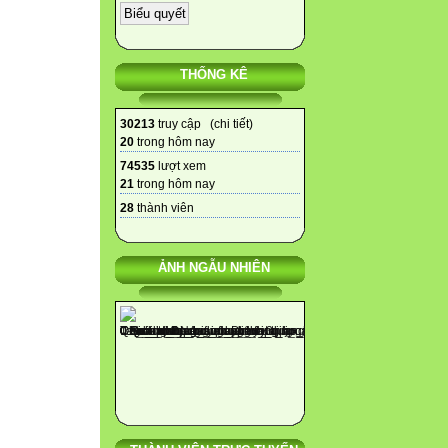
THỐNG KÊ
30213
truy cập (
chi tiết
)
20
trong hôm nay
74535
lượt xem
21
trong hôm nay
28
thành viên
ẢNH NGẪU NHIÊN