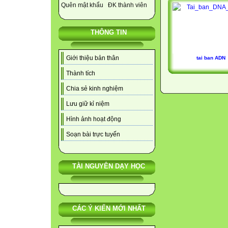
Quên mật khẩu
ĐK thành viên
THÔNG TIN
Giới thiệu bản thân
tai ban ADN
Thành tích
Chia sẻ kinh nghiệm
Lưu giữ kỉ niệm
Hình ảnh hoạt động
Soạn bài trực tuyến
TÀI NGUYÊN DẠY HỌC
CÁC Ý KIẾN MỚI NHẤT