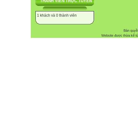
THÀNH VIÊN TRỰC TUYẾN
1 khách và 0 thành viên
Bản quyề
Website được thừa kế t