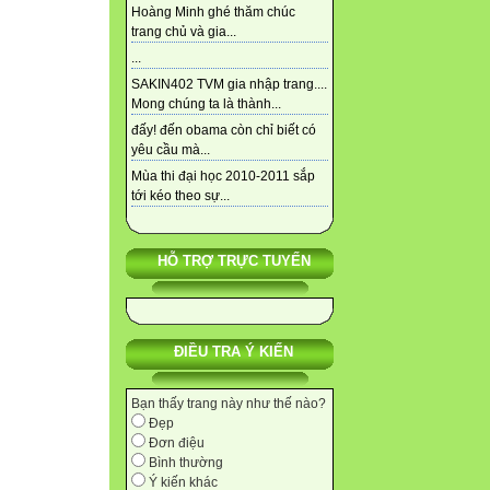
Hoàng Minh ghé thăm chúc
trang chủ và gia...
...
SAKIN402 TVM gia nhập trang....
Mong chúng ta là thành...
đấy! đến obama còn chỉ biết có
yêu cầu mà...
Mùa thi đại học 2010-2011 sắp
tới kéo theo sự...
HỖ TRỢ TRỰC TUYẾN
ĐIỀU TRA Ý KIẾN
Bạn thấy trang này như thế nào?
Đẹp
Đơn điệu
Bình thường
Ý kiến khác