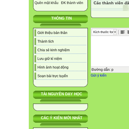
Các thành viên đã
Quên mật khẩu
ĐK thành viên
THÔNG TIN
Kích thước font
Giới thiệu bản thân
Thành tích
Chia sẻ kinh nghiệm
Lưu giữ kỉ niệm
Hình ảnh hoạt động
Đường dẫn
:
p
Gửi ý kiến
Soạn bài trực tuyến
TÀI NGUYÊN DẠY HỌC
CÁC Ý KIẾN MỚI NHẤT