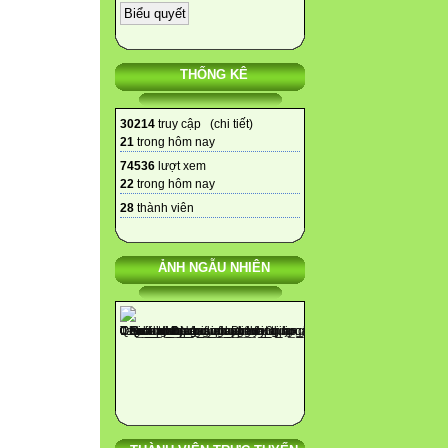
THỐNG KÊ
30214
truy cập (
chi tiết
)
21
trong hôm nay
74536
lượt xem
22
trong hôm nay
28
thành viên
ẢNH NGẪU NHIÊN