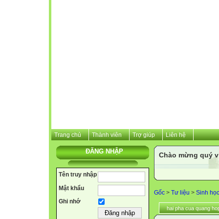
Trang chủ
Thành viên
Trợ giúp
Liên hệ
ĐĂNG NHẬP
Chào mừng quý vị 
Tên truy nhập
Mật khẩu
Gốc
>
Tư liệu
>
Sinh họ
Ghi nhớ
hai pha cua quang ho