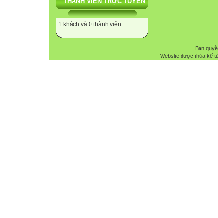
THÀNH VIÊN TRỰC TUYẾN
1 khách và 0 thành viên
Bản quyề
Website được thừa kế t