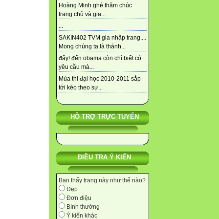
Hoàng Minh ghé thăm chúc
trang chủ và gia...
...
SAKIN402 TVM gia nhập trang....
Mong chúng ta là thành...
đấy! đến obama còn chỉ biết có
yêu cầu mà...
Mùa thi đại học 2010-2011 sắp
tới kéo theo sự...
HỖ TRỢ TRỰC TUYẾN
ĐIỀU TRA Ý KIẾN
Bạn thấy trang này như thế nào?
Đẹp
Đơn điệu
Bình thường
Ý kiến khác