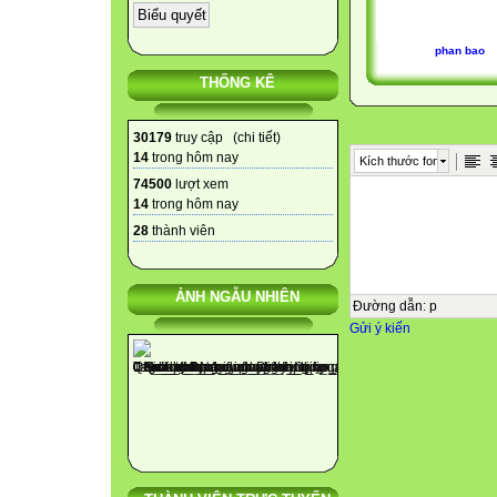
phan bao
THỐNG KÊ
30179
truy cập (
chi tiết
)
14
trong hôm nay
Kích thước font
74500
lượt xem
14
trong hôm nay
28
thành viên
ẢNH NGẪU NHIÊN
Đường dẫn
:
p
Gửi ý kiến