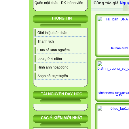
Cùng tác giả
Nguy
Quên mật khẩu
ĐK thành viên
THÔNG TIN
Giới thiệu bản thân
Thành tích
tai ban ADN
Chia sẻ kinh nghiệm
Lưu giữ kỉ niệm
Hình ảnh hoạt động
Soạn bài trực tuyến
sinh truong so cap va
TÀI NGUYÊN DẠY HỌC
o TV
CÁC Ý KIẾN MỚI NHẤT