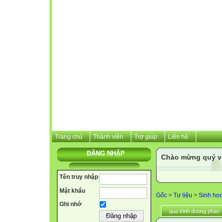
Trang chủ
Thành viên
Trợ giúp
Liên hệ
ĐĂNG NHẬP
Chào mừng quý vị 
Tên truy nhập
Mật khẩu
Gốc
>
Tư liệu
>
Sinh họ
Ghi nhớ
qua trinh duong phan