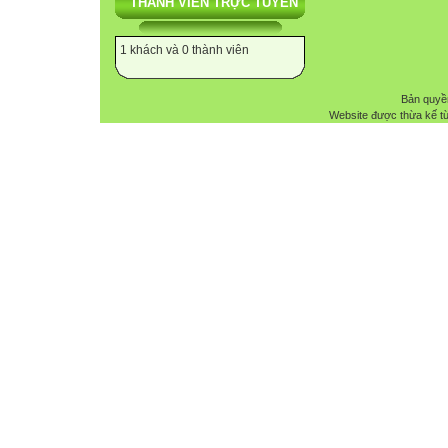
THÀNH VIÊN TRỰC TUYẾN
1 khách và 0 thành viên
Bản quyề
Website được thừa kế t