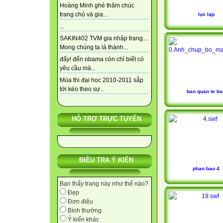
Hoàng Minh ghé thăm chúc
trang chủ và gia...
lục lạp
...
SAKIN402 TVM gia nhập trang....
Mong chúng ta là thành...
đấy! đến obama còn chỉ biết có
yêu cầu mà...
Mùa thi đại học 2010-2011 sắp
tới kéo theo sự...
bao quan te ba
HỖ TRỢ TRỰC TUYẾN
ĐIỀU TRA Ý KIẾN
phan bao 4
Bạn thấy trang này như thế nào?
Đẹp
Đơn điệu
Bình thường
Ý kiến khác