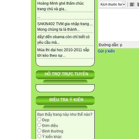
Hoàng Minh ghé thăm chúc
Kích thước font
trang chủ và gia...
...
SAKIN402 TVM gia nhập trang....
Mong chúng ta là thành...
đấy! đến obama còn chỉ biết có
yêu cầu mà...
Đường dẫn
:
p
Mùa thi đại học 2010-2011 sắp
Gửi ý kiến
tới kéo theo sự...
HỖ TRỢ TRỰC TUYẾN
ĐIỀU TRA Ý KIẾN
Bạn thấy trang này như thế nào?
Đẹp
Đơn điệu
Bình thường
Ý kiến khác