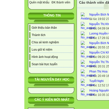
Các thành viên đã
Quên mật khẩu
ĐK thành viên
Nguyễn Bích 
THÔNG TIN
tải lúc 19:02 
Nguyễn Thị K
Giới thiệu bản thân
tải lúc 04:09 
Lương Huyền
Thành tích
tải lúc 17:26 
Chia sẻ kinh nghiệm
Nguyễn Bích 
tải lúc 20:55 
Lưu giữ kỉ niệm
Nguyễn Chí K
tải lúc 09:20 
Hình ảnh hoạt động
Nguyễn Thị T
Soạn bài trực tuyến
tải lúc 20:31 
Phan Thị Hoa
tải lúc 20:49 
TÀI NGUYÊN DẠY HỌC
Tuyết Nghi
tải lúc 12:52 
Hoàng Nguyê
tải lúc 10:35 
CÁC Ý KIẾN MỚI NHẤT