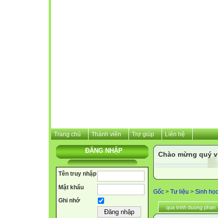
Trang chủ
Thành viên
Trợ giúp
Liên hệ
ĐĂNG NHẬP
Chào mừng quý vị 
Tên truy nhập
Mật khẩu
Gốc
>
Tư liệu
>
Sinh họ
Ghi nhớ
qua trinh duong phan