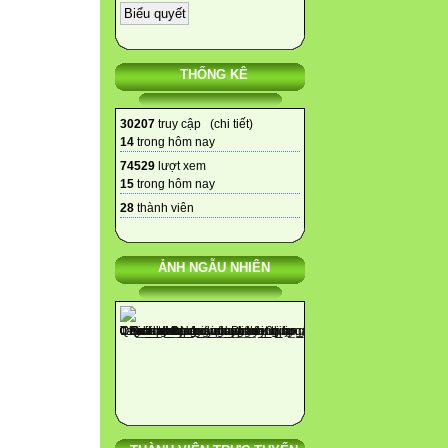
THỐNG KÊ
30207
truy cập (
chi tiết
)
14
trong hôm nay
74529
lượt xem
15
trong hôm nay
28
thành viên
ẢNH NGẪU NHIÊN