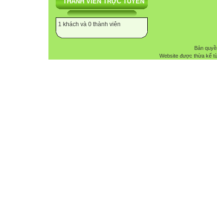
THÀNH VIÊN TRỰC TUYẾN
1 khách và 0 thành viên
Bản quyề
Website được thừa kế t