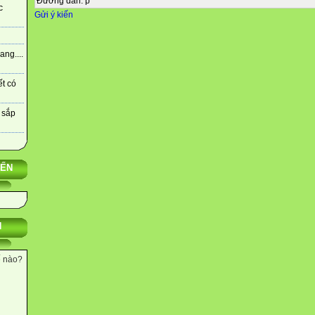
Đường dẫn
:
p
c
Gửi ý kiến
ng....
ết có
 sắp
YẾN
N
ế nào?