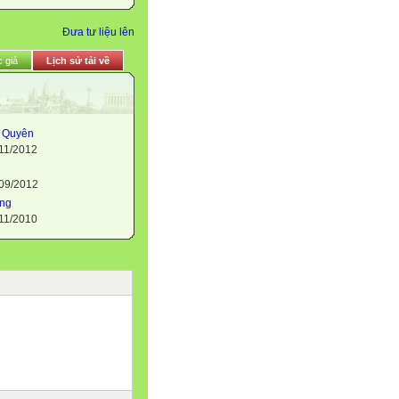
Đưa tư liệu lên
 giả
Lịch sử tải về
m Quyên
/11/2012
/09/2012
ng
/11/2010