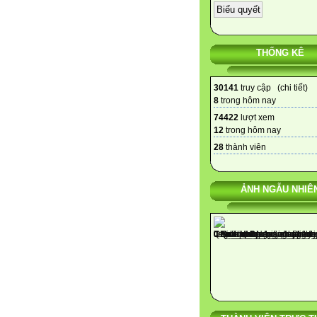
THỐNG KÊ
30141
truy cập (
chi tiết
)
8
trong hôm nay
74422
lượt xem
12
trong hôm nay
28
thành viên
ẢNH NGẪU NHIÊ