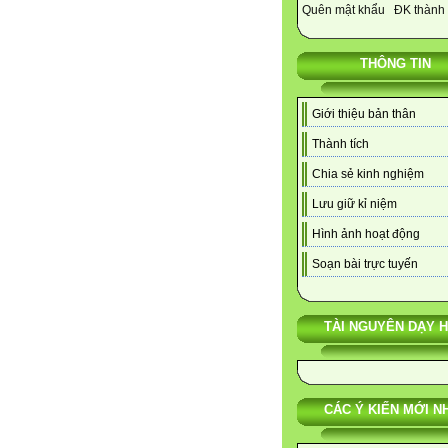
Quên mật khẩu
ĐK thành 
THÔNG TIN
Giới thiệu bản thân
Thành tích
Chia sẻ kinh nghiệm
Lưu giữ kỉ niệm
Hình ảnh hoạt động
Soạn bài trực tuyến
TÀI NGUYÊN DẠY 
CÁC Ý KIẾN MỚI N