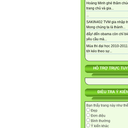
Hoàng Minh ghé thăm chú
trang chủ và gia...
...
SAKIN402 TVM gia nhập tra
Mong chúng ta là thành...
đấy! đến obama còn chỉ bi
yêu cầu mà...
Mùa thi đại học 2010-2011
tới kéo theo sự...
HỖ TRỢ TRỰC TU
ĐIỀU TRA Ý KIẾ
Bạn thấy trang này như th
Đẹp
Đơn điệu
Bình thường
Ý kiến khác