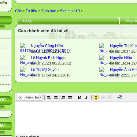
viên
Gốc
>
Tư liệu
>
Sinh học
>
Sinh học 10
>
lục lạp
Cùng tác
Các thành viên đã tải về
Nguyễn Công Hiền
Nguyễn Thị Ki
tải lúc 12:30 12/10/2014
tải lúc 10:37 28
Lê Huỳnh Bích Ngọc
Nguyễn Hiếu
tải lúc 21:23 06/10/2012
tải lúc 16:34 19
Lê Thị Mỹ Xuyên
Nguyễn Ánh Hò
tải lúc 17:59 24/11/2010
tải lúc 22:22 17
Kích thước font
HỌC
HẤT