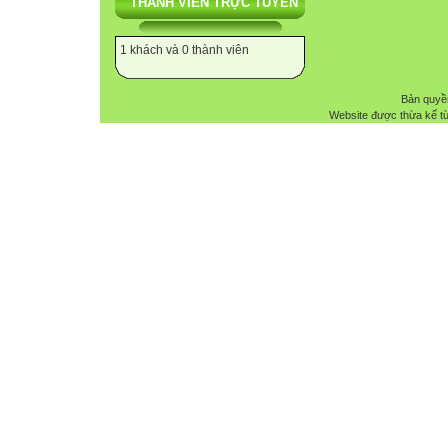
THÀNH VIÊN TRỰC TUYẾN
1 khách và 0 thành viên
Bản quyề
Website được thừa kế t