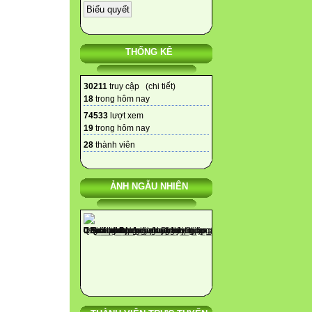
THỐNG KÊ
30211
truy cập (
chi tiết
)
18
trong hôm nay
74533
lượt xem
19
trong hôm nay
28
thành viên
ẢNH NGẪU NHIÊN