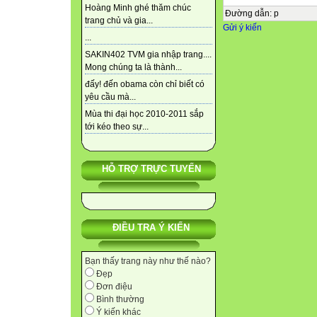
Hoàng Minh ghé thăm chúc
Đường dẫn
:
p
trang chủ và gia...
Gửi ý kiến
...
SAKIN402 TVM gia nhập trang....
Mong chúng ta là thành...
đấy! đến obama còn chỉ biết có
yêu cầu mà...
Mùa thi đại học 2010-2011 sắp
tới kéo theo sự...
HỖ TRỢ TRỰC TUYẾN
ĐIỀU TRA Ý KIẾN
Bạn thấy trang này như thế nào?
Đẹp
Đơn điệu
Bình thường
Ý kiến khác