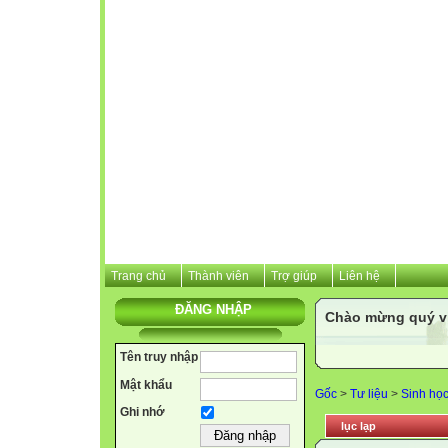
Trang chủ
Thành viên
Trợ giúp
Liên hệ
ĐĂNG NHẬP
Chào mừng quý vị 
Tên truy nhập
Mật khẩu
Gốc
>
Tư liệu
>
Sinh họ
Ghi nhớ
lục lạp