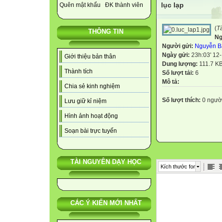
lục lạp
Quên mật khẩu
ĐK thành viên
(
T
THÔNG TIN
Ng
Người gửi:
Nguyễn B
Ngày gửi:
23h:03' 12
Giới thiệu bản thân
Dung lượng:
111.7 K
Thành tích
Số lượt tải:
6
Mô tả:
Chia sẻ kinh nghiệm
Số lượt thích:
0 ngườ
Lưu giữ kỉ niệm
Hình ảnh hoạt động
Soạn bài trực tuyến
TÀI NGUYÊN DẠY HỌC
Kích thước font
CÁC Ý KIẾN MỚI NHẤT