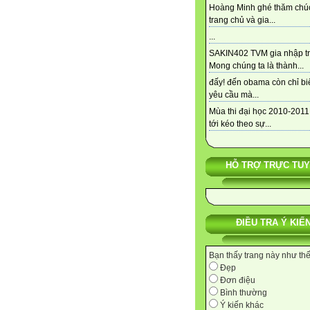
Hoàng Minh ghé thăm chú
trang chủ và gia...
...
SAKIN402 TVM gia nhập tra
Mong chúng ta là thành...
đấy! đến obama còn chỉ bi
yêu cầu mà...
Mùa thi đại học 2010-2011
tới kéo theo sự...
HỖ TRỢ TRỰC TU
ĐIỀU TRA Ý KIẾ
Bạn thấy trang này như th
Đẹp
Đơn điệu
Bình thường
Ý kiến khác