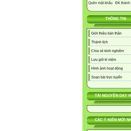
Quên mật khẩu
ĐK thành 
THÔNG TIN
Giới thiệu bản thân
Thành tích
Chia sẻ kinh nghiệm
Lưu giữ kỉ niệm
Hình ảnh hoạt động
Soạn bài trực tuyến
TÀI NGUYÊN DẠY 
CÁC Ý KIẾN MỚI N