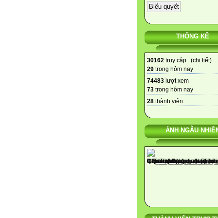
THỐNG KÊ
30162
truy cập (
chi tiết
)
29
trong hôm nay
74483
lượt xem
73
trong hôm nay
28
thành viên
ẢNH NGẪU NHIÊ