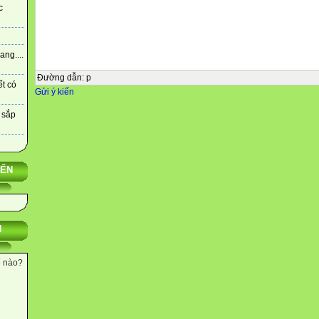
c
ng....
Đường dẫn
:
p
ết có
Gửi ý kiến
 sắp
YẾN
N
ế nào?