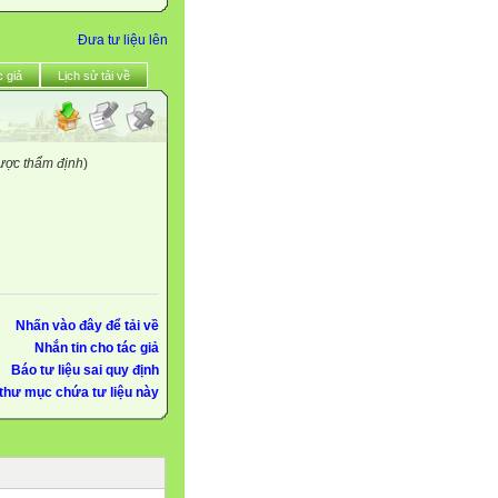
Đưa tư liệu lên
 giả
Lịch sử tải về
được thẩm định
)
Nhấn vào đây để tải về
Nhắn tin cho tác giả
Báo tư liệu sai quy định
thư mục chứa tư liệu này