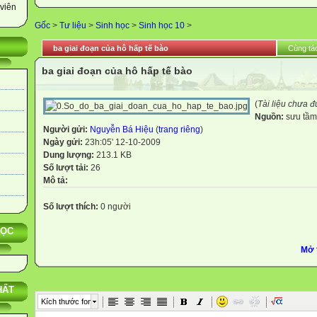
viên
Gốc
>
Tư liệu
>
Sinh học
>
Sinh học 10
>
ba giai đoạn của hô hấp tế bào
Cùng tác
ba giai đoạn của hô hấp tế bào
(
Tài liệu chưa 
Nguồn:
sưu tầm
Người gửi:
Nguyễn Bá Hiệu
(
trang riêng
)
Ngày gửi:
23h:05' 12-10-2009
Dung lượng:
213.1 KB
Số lượt tải:
26
Mô tả:
Số lượt thích:
0 người
HỌC
Mở 
HẤT
Kích thước font