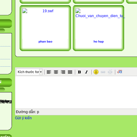
phan bao
ho hap
Kích thước font
N
Đường dẫn
:
p
Gửi ý kiến