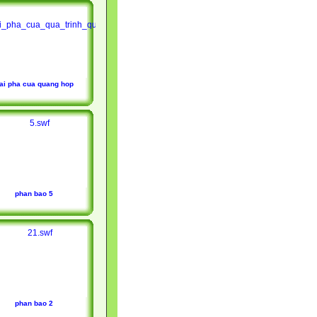
ai pha cua quang hop
phan bao 5
phan bao 2