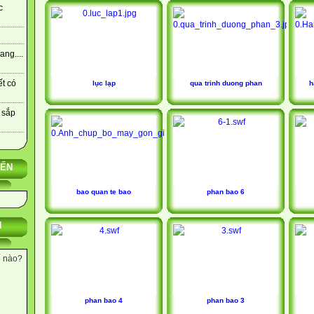
c
ng....
ết có
lục lạp
qua trinh duong phan
h
 sắp
YẾN
bao quan te bao
phan bao 6
N
ế nào?
phan bao 4
phan bao 3