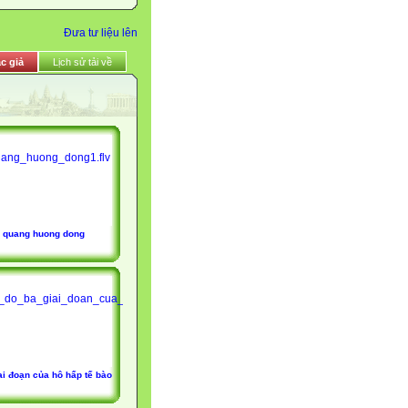
Đưa tư liệu lên
c giả
Lịch sử tải về
quang huong dong
ai đoạn của hô hấp tế bào