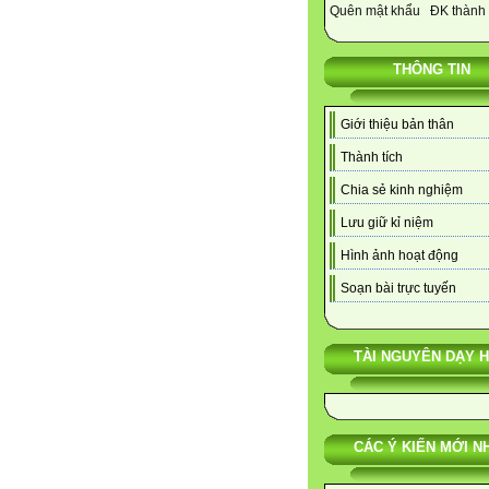
Quên mật khẩu
ĐK thành 
THÔNG TIN
Giới thiệu bản thân
Thành tích
Chia sẻ kinh nghiệm
Lưu giữ kỉ niệm
Hình ảnh hoạt động
Soạn bài trực tuyến
TÀI NGUYÊN DẠY 
CÁC Ý KIẾN MỚI N