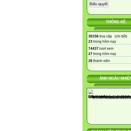
THỐNG KÊ
30156
truy cập (
chi tiết
)
23
trong hôm nay
74437
lượt xem
27
trong hôm nay
28
thành viên
ẢNH NGẪU NHIÊ