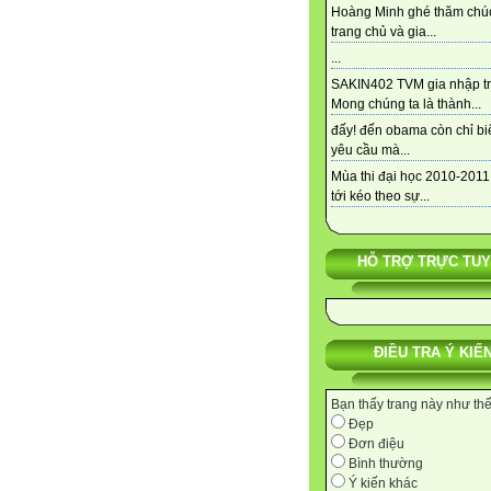
Hoàng Minh ghé thăm chú
trang chủ và gia...
...
SAKIN402 TVM gia nhập tra
Mong chúng ta là thành...
đấy! đến obama còn chỉ bi
yêu cầu mà...
Mùa thi đại học 2010-2011
tới kéo theo sự...
HỖ TRỢ TRỰC TU
ĐIỀU TRA Ý KIẾ
Bạn thấy trang này như th
Đẹp
Đơn điệu
Bình thường
Ý kiến khác