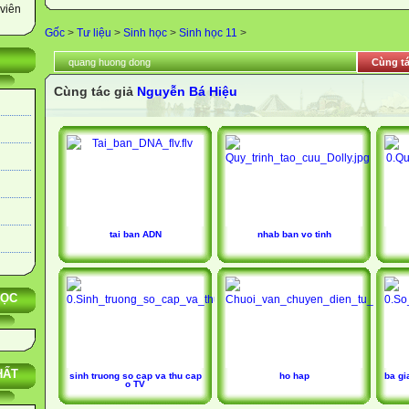
viên
Gốc
>
Tư liệu
>
Sinh học
>
Sinh học 11
>
quang huong dong
Cùng tá
Cùng tác giả
Nguyễn Bá Hiệu
tai ban ADN
nhab ban vo tinh
HỌC
HẤT
sinh truong so cap va thu cap
ho hap
ba gi
o TV