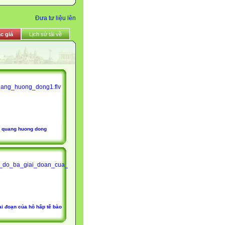
Đưa tư liệu lên
c giả
Lịch sử tải về
quang huong dong
ai đoạn của hô hấp tế bào