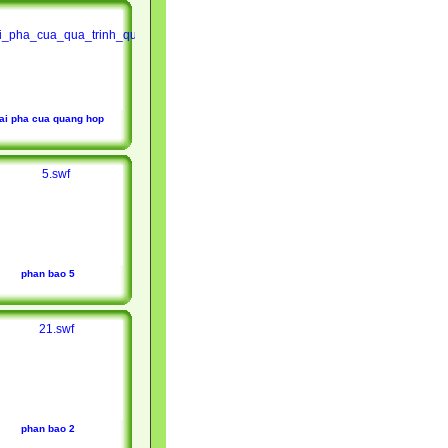
ai pha cua quang hop
phan bao 5
phan bao 2