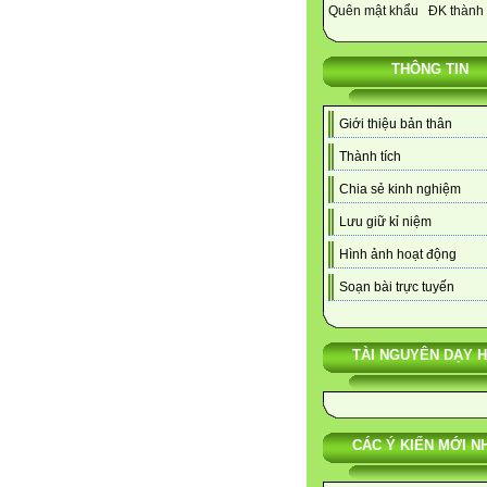
Quên mật khẩu
ĐK thành 
THÔNG TIN
Giới thiệu bản thân
Thành tích
Chia sẻ kinh nghiệm
Lưu giữ kỉ niệm
Hình ảnh hoạt động
Soạn bài trực tuyến
TÀI NGUYÊN DẠY 
CÁC Ý KIẾN MỚI N