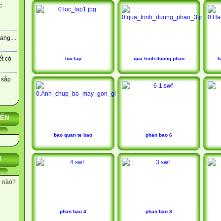
c
ng....
ết có
lục lạp
qua trinh duong phan
h
 sắp
YẾN
bao quan te bao
phan bao 6
N
ế nào?
phan bao 4
phan bao 3