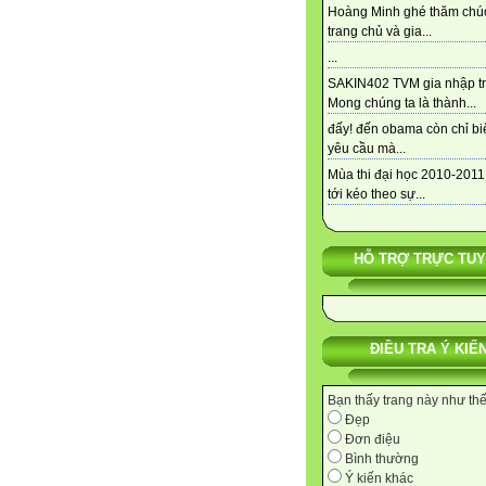
Hoàng Minh ghé thăm chú
trang chủ và gia...
...
SAKIN402 TVM gia nhập tra
Mong chúng ta là thành...
đấy! đến obama còn chỉ bi
yêu cầu mà...
Mùa thi đại học 2010-2011
tới kéo theo sự...
HỖ TRỢ TRỰC TU
ĐIỀU TRA Ý KIẾ
Bạn thấy trang này như th
Đẹp
Đơn điệu
Bình thường
Ý kiến khác