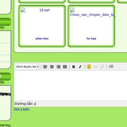
phan bao
ho hap
Kích thước font
N
Đường dẫn
:
p
Gửi ý kiến