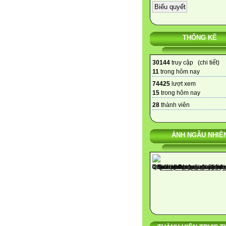
THỐNG KÊ
30144
truy cập (
chi tiết
)
11
trong hôm nay
74425
lượt xem
15
trong hôm nay
28
thành viên
ẢNH NGẪU NHIÊ