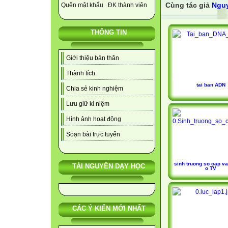
Cùng tác giả
Nguy
Quên mật khẩu
ĐK thành viên
THÔNG TIN
Giới thiệu bản thân
Thành tích
tai ban ADN
Chia sẻ kinh nghiệm
Lưu giữ kỉ niệm
Hình ảnh hoạt động
Soạn bài trực tuyến
sinh truong so cap va
TÀI NGUYÊN DẠY HỌC
o TV
CÁC Ý KIẾN MỚI NHẤT