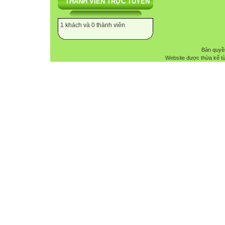
THÀNH VIÊN TRỰC TUYẾN
1 khách và 0 thành viên
Bản quyề
Website được thừa kế t