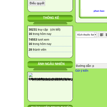
phan bao
THỐNG KÊ
30231
truy cập (
chi tiết
)
16
trong hôm nay
Kích thước font
74553
lượt xem
16
trong hôm nay
28
thành viên
ẢNH NGẪU NHIÊN
Đường dẫn
:
p
Gửi ý kiến