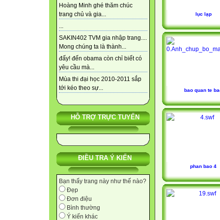
Hoàng Minh ghé thăm chúc
trang chủ và gia...
lục lạp
...
SAKIN402 TVM gia nhập trang....
Mong chúng ta là thành...
đấy! đến obama còn chỉ biết có
yêu cầu mà...
Mùa thi đại học 2010-2011 sắp
tới kéo theo sự...
bao quan te ba
HỖ TRỢ TRỰC TUYẾN
ĐIỀU TRA Ý KIẾN
phan bao 4
Bạn thấy trang này như thế nào?
Đẹp
Đơn điệu
Bình thường
Ý kiến khác