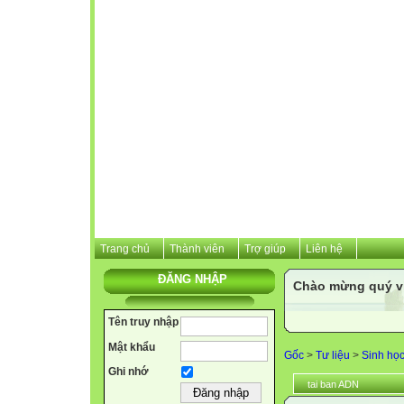
Trang chủ
Thành viên
Trợ giúp
Liên hệ
ĐĂNG NHẬP
Chào mừng quý vị 
Tên truy nhập
Mật khẩu
Gốc
>
Tư liệu
>
Sinh họ
Ghi nhớ
tai ban ADN