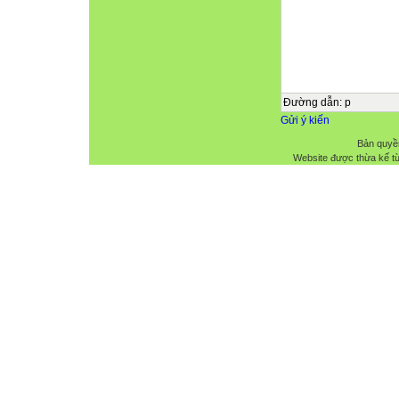
Đường dẫn
:
p
Gửi ý kiến
Bản quyề
Website được thừa kế t