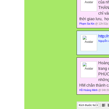
của n
THÀN
chỉ v
thời giao lưu,
học
Phạm Sa Kin
@ 12h:52p 
http:/
Nguyễn 
Hoàng
trang
PHÚC.
những
HM chân thành c
Hồ Hoàng Minh
@ 04h:59
Kích thước font