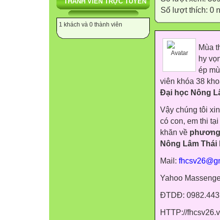
THÀNH VIÊN TRỰC TUYẾN
Số lượt thích: 0
1 khách và 0 thành viên
Mùa th
hy vọ
ép mùa
viên khóa 38 kho
Đại học Nông L
Vậy chúng tôi xin
có con, em thi tại
khăn về
phương t
Nông Lâm Thái
Mail:
fhcsv26@g
Yahoo Massenge
ĐTDĐ: 0982.443
HTTP://fhcsv26.vi