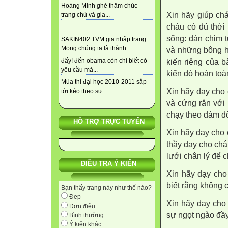
Hoàng Minh ghé thăm chúc
Xin hãy giúp chá
trang chủ và gia...
cháu có đủ thời
...
sống: đàn chim t
SAKIN402 TVM gia nhập trang....
Mong chúng ta là thành...
và những bông h
đấy! đến obama còn chỉ biết có
kiến riêng của 
yêu cầu mà...
kiến đó hoàn toàn
Mùa thi đại học 2010-2011 sắp
Xin hãy dạy cho
tới kéo theo sự...
và cứng rắn với
chạy theo đám đôn
HỖ TRỢ TRỰC TUYẾN
Xin hãy dạy cho 
thầy dạy cho chá
lưới chân lý để c
ĐIỀU TRA Ý KIẾN
Xin hãy dạy cho
biết rằng không 
Bạn thấy trang này như thế nào?
Đẹp
Xin hãy dạy cho
Đơn điệu
sự ngọt ngào đầ
Bình thường
Ý kiến khác