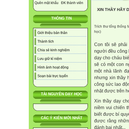
Quên mật khẩu
ĐK thành viên
XIN THẦY HÃY 
THÔNG TIN
Trích thư tổng thống 
học)
Giới thiệu bản thân
Thành tích
Con tôi sẽ phải
Chia sẻ kinh nghiệm
người đều công b
dạy cho cháu bié
Lưu giữ kỉ niệm
sẽ có một con ng
Hình ảnh hoạt động
một nhà lãnh đạo
Soạn bài trực tuyến
nhưng xin thầy 
công sức lao độ
nhặt được trên hè
TÀI NGUYÊN DẠY HỌC
Xin thầy dạy ch
niềm vui chiến 
biết được bí quy
CÁC Ý KIẾN MỚI NHẤT
được rằng những
đánh bại nhất...