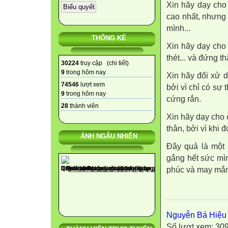
Xin hãy dạy cho 
cao nhất, nhưng 
mình...
THỐNG KÊ
Xin hãy dạy cho
thét... và đứng 
30224
truy cập (
chi tiết
)
9
trong hôm nay
Xin hãy đối xử 
74546
lượt xem
bởi vì chỉ có sự
9
trong hôm nay
cứng rắn.
28
thành viên
Xin hãy dạy cho c
thân, bởi vì khi 
ẢNH NGẪU NHIÊN
Đây quả là một 
gắng hết sức mìn
phúc và may mắ
Nguyễn Bá Hiệu
Số lượt xem: 30