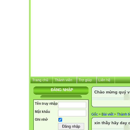
Trang chủ
Thành viên
Trợ giúp
Liên hệ
ĐĂNG NHẬP
Chào mừng quý vị 
Tên truy nhập
Mật khẩu
Gốc
>
Bài viết
>
Thành t
Ghi nhớ
xin thầy hãy day 