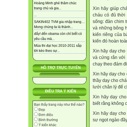
Hoàng Minh ghé thăm chúc
Xin hãy giúp chá
trang chủ và gia...
cháu có đủ thời
...
sống: đàn chim t
SAKIN402 TVM gia nhập trang....
Mong chúng ta là thành...
và những bông h
đấy! đến obama còn chỉ biết có
kiến riêng của 
yêu cầu mà...
kiến đó hoàn toàn
Mùa thi đại học 2010-2011 sắp
Xin hãy dạy cho
tới kéo theo sự...
và cứng rắn với
chạy theo đám đôn
HỖ TRỢ TRỰC TUYẾN
Xin hãy dạy cho 
thầy dạy cho chá
lưới chân lý để c
ĐIỀU TRA Ý KIẾN
Xin hãy dạy cho
biết rằng không 
Bạn thấy trang này như thế nào?
Đẹp
Xin hãy dạy cho
Đơn điệu
sự ngọt ngào đầ
Bình thường
Ý kiến khác