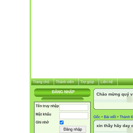
Trang chủ
Thành viên
Trợ giúp
Liên hệ
ĐĂNG NHẬP
Chào mừng quý vị 
Tên truy nhập
Mật khẩu
Gốc
>
Bài viết
>
Thành t
Ghi nhớ
xin thầy hãy day 