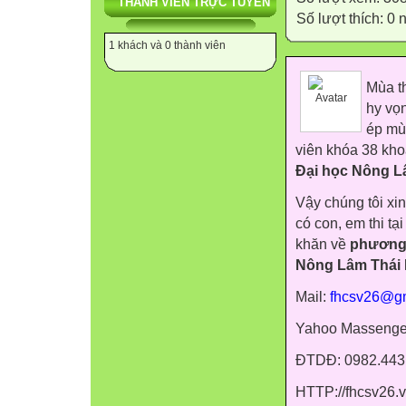
THÀNH VIÊN TRỰC TUYẾN
Số lượt thích: 0
1 khách và 0 thành viên
Mùa th
hy vọ
ép mùa
viên khóa 38 kho
Đại học Nông L
Vậy chúng tôi xin
có con, em thi tại
khăn về
phương t
Nông Lâm Thái
Mail:
fhcsv26@g
Yahoo Massenge
ĐTDĐ: 0982.443
HTTP://fhcsv26.vi