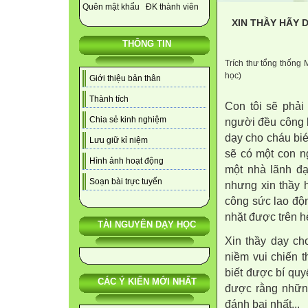
Quên mật khẩu
ĐK thành viên
XIN THẦY HÃY 
THÔNG TIN
Trích thư tổng thống 
học)
Giới thiệu bản thân
Thành tích
Con tôi sẽ phải
Chia sẻ kinh nghiệm
người đều công b
dạy cho cháu bié
Lưu giữ kỉ niệm
sẽ có một con ng
Hình ảnh hoạt động
một nhà lãnh đạo
Soạn bài trực tuyến
nhưng xin thầy 
công sức lao độ
nhặt được trên hè
TÀI NGUYÊN DẠY HỌC
Xin thầy dạy ch
niềm vui chiến 
biết được bí quy
CÁC Ý KIẾN MỚI NHẤT
được rằng những
đánh bại nhất...