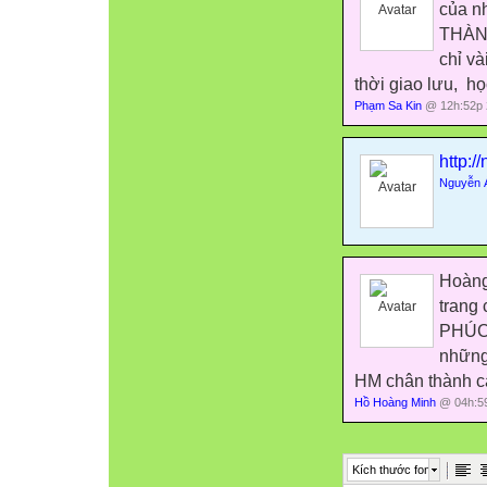
của n
THÀN
chỉ v
thời giao lưu,
học
Phạm Sa Kin
@ 12h:52p 
http:/
Nguyễn 
Hoàng
trang
PHÚC.
những
HM chân thành c
Hồ Hoàng Minh
@ 04h:59
Kích thước font