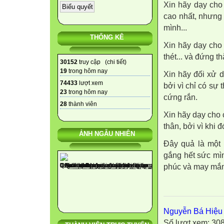
Xin hãy dạy cho 
cao nhất, nhưng 
mình...
THỐNG KÊ
Xin hãy dạy cho
thét... và đứng 
30152
truy cập (
chi tiết
)
19
trong hôm nay
Xin hãy đối xử 
74433
lượt xem
bởi vì chỉ có sự
23
trong hôm nay
cứng rắn.
28
thành viên
Xin hãy dạy cho c
thân, bởi vì khi 
ẢNH NGẪU NHIÊN
Đây quả là một 
gắng hết sức mìn
phúc và may mắ
Nguyễn Bá Hiệu
Số lượt xem: 30