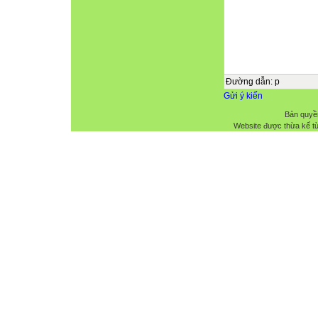
Đường dẫn
:
p
Gửi ý kiến
Bản quyề
Website được thừa kế t