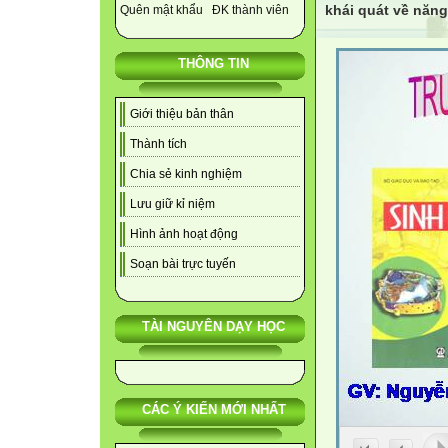
khái quát về năng
Quên mật khẩu
ĐK thành viên
THÔNG TIN
Giới thiệu bản thân
Thành tích
Chia sẻ kinh nghiệm
Lưu giữ kỉ niệm
Hình ảnh hoạt động
Soạn bài trực tuyến
TÀI NGUYÊN DẠY HỌC
CÁC Ý KIẾN MỚI NHẤT