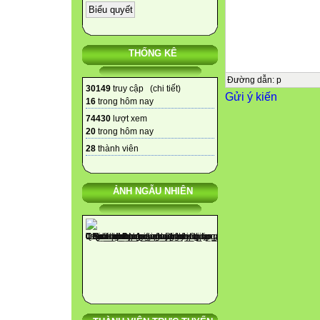
Liên kết cao nă
N
N
THỐNG KÊ
N
N
Đường dẫn
:
p
30149
truy cập (
chi tiết
)
Gửi ý kiến
Co cơ, tổng hợp 
16
trong hôm nay
ADP
74430
lượt xem
ATP
20
trong hôm nay
(Ađênôzin đipho
28
thành viên
Adenine
P
ẢNH NGẪU NHIÊN
p
N
N
N
N
ADP
pi