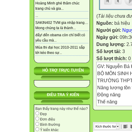
Hoàng Minh ghé thăm chúc
trang chủ và gia...
(
Tài liệu chưa đ
...
Nguồn:
bá hiệu
SAKIN402 TVM gia nhập trang....
Mong chúng ta là thành...
Người gửi:
Ngu
đấy! đến obama còn chỉ biết có
Ngày gửi:
09h:3
yêu cầu mà...
Dung lượng:
2.
Mùa thi đại học 2010-2011 sắp
Số lượt tải:
3
tới kéo theo sự...
Số lượt thích:
0
GV: Nguyễn Bá 
HỖ TRỢ TRỰC TUYẾN
BỘ MÔN SINH 
TRƯỜNG THPT
Năng lượng tồn t
Động năng
ĐIỀU TRA Ý KIẾN
Thế năng
Adenine
Bạn thấy trang này như thế nào?
Đẹp
P
Đơn điệu
p
Bình thường
Kích thước font
p
Ý kiến khác