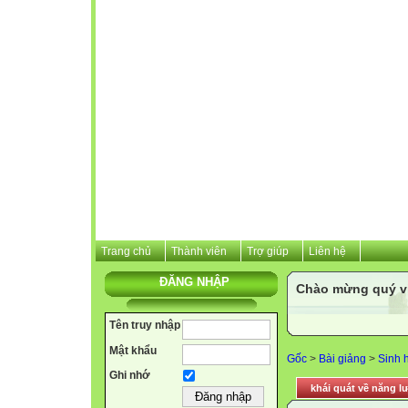
Trang chủ
Thành viên
Trợ giúp
Liên hệ
ĐĂNG NHẬP
Chào mừng quý vị 
Tên truy nhập
Mật khẩu
Gốc
>
Bài giảng
>
Sinh 
Ghi nhớ
khái quát về năng l