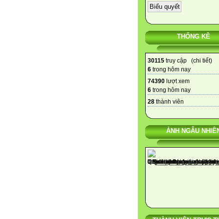
THỐNG KÊ
30115
truy cập (
chi tiết
)
6
trong hôm nay
74390
lượt xem
6
trong hôm nay
28
thành viên
ẢNH NGẪU NHIÊ