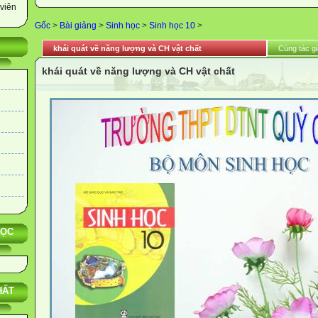
viên
Gốc
>
Bài giảng
>
Sinh học
>
Sinh học 10
>
khái quát về năng lượng và CH vật chất
Cùng tác gi
khái quát về năng lượng và CH vật chất
HỌC
HẤT