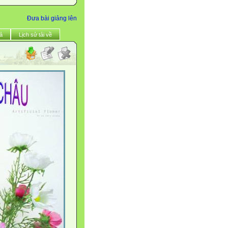
Đưa bài giảng lên
ả
Lịch sử tải về