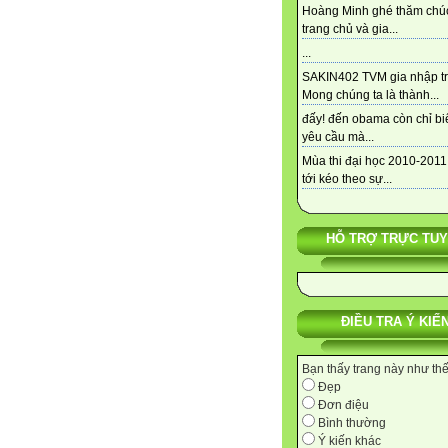
Hoàng Minh ghé thăm chú
trang chủ và gia...
...
SAKIN402 TVM gia nhập tra
Mong chúng ta là thành...
đấy! đến obama còn chỉ bi
yêu cầu mà...
Mùa thi đại học 2010-2011
tới kéo theo sự...
HỖ TRỢ TRỰC TU
ĐIỀU TRA Ý KIẾ
Bạn thấy trang này như th
Đẹp
Đơn điệu
Bình thường
Ý kiến khác