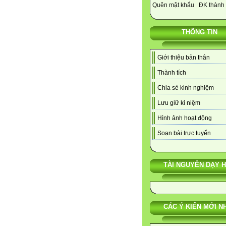
Quên mật khẩu
ĐK thành 
THÔNG TIN
Giới thiệu bản thân
Thành tích
Chia sẻ kinh nghiệm
Lưu giữ kỉ niệm
Hình ảnh hoạt động
Soạn bài trực tuyến
TÀI NGUYÊN DẠY 
CÁC Ý KIẾN MỚI N