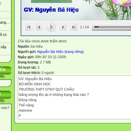
c
ng....
1
/
14
ết có
(
Tài liệu chưa được thẩm định
)
Nguồn:
bá hiệu
 sắp
Người gửi:
Nguyễn Bá Hiệu
(
trang riêng
)
Ngày gửi:
09h:30' 20-11-2009
Dung lượng:
2.7 MB
Số lượt tải:
3
YẾN
Số lượt thích:
0 người
GV: Nguyễn Bá Hiệu
BỘ MÔN SINH HỌC
TRƯỜNG THPT DTNT QUỲ CHÂU
N
Năng lượng tồn tại ở những trạng thái nào ?
Động năng
Thế năng
ế nào?
Adenine
P
p
p