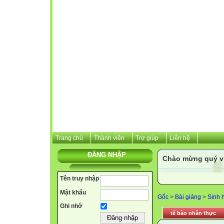
Trang chủ
Thành viên
Trợ giúp
Liên hệ
ĐĂNG NHẬP
Chào mừng quý vị 
Tên truy nhập
Mật khẩu
Gốc
>
Bài giảng
>
Sinh 
Ghi nhớ
tế bào nhân thực