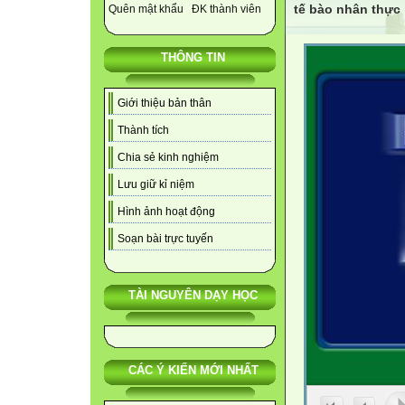
tế bào nhân thực
Quên mật khẩu
ĐK thành viên
THÔNG TIN
Giới thiệu bản thân
Thành tích
Chia sẻ kinh nghiệm
Lưu giữ kỉ niệm
Hình ảnh hoạt động
Soạn bài trực tuyến
TÀI NGUYÊN DẠY HỌC
CÁC Ý KIẾN MỚI NHẤT