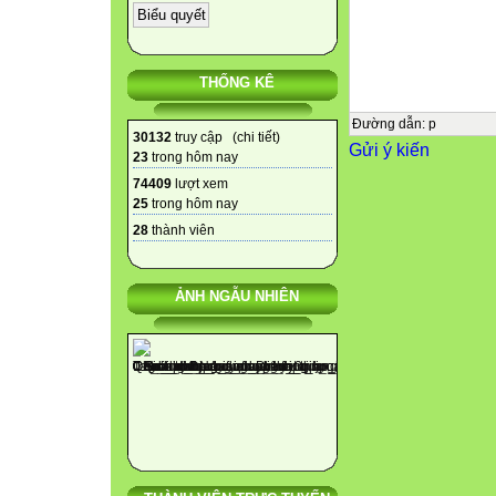
THỐNG KÊ
Đường dẫn
:
p
30132
truy cập (
chi tiết
)
Gửi ý kiến
23
trong hôm nay
74409
lượt xem
25
trong hôm nay
28
thành viên
ẢNH NGẪU NHIÊN