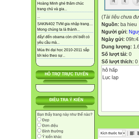
Hoàng Minh ghé thăm chúc
trang chủ và gia...
(
Tài liệu chưa đ
...
Nguồn:
ba hieu
SAKIN402 TVM gia nhập trang....
Mong chúng ta là thành...
Người gửi:
Ngu
đấy! đến obama còn chỉ biết có
Ngày gửi:
09h:4
yêu cầu mà...
Dung lượng:
1.
Mùa thi đại học 2010-2011 sắp
Số lượt tải:
0
tới kéo theo sự...
Số lượt thích:
0
hô hấp
HỖ TRỢ TRỰC TUYẾN
Lục lạp
ĐIỀU TRA Ý KIẾN
Bạn thấy trang này như thế nào?
Đẹp
Đơn điệu
Bình thường
Kích thước font
Ý kiến khác