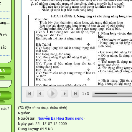
c
ng....
ết có
 sắp
YẾN
1
/
3
N
(
Tài liệu chưa được thẩm định
)
ế nào?
Nguồn:
Người gửi:
Nguyễn Bá Hiệu
(
trang riêng
)
Ngày gửi:
22h:18' 07-12-2009
Dung lượng:
69.5 KB