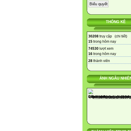
THỐNG KÊ
30208
truy cập (
chi tiết
)
15
trong hôm nay
74530
lượt xem
16
trong hôm nay
28
thành viên
ẢNH NGẪU NHIÊ