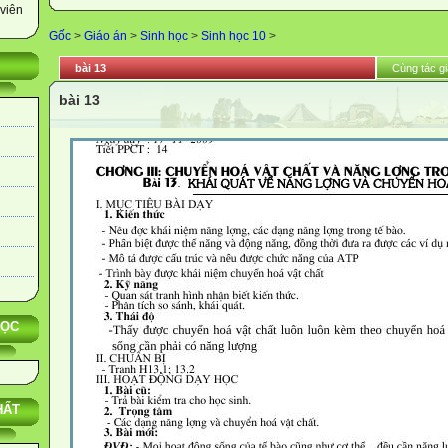
viên
Gốc
>
Giáo án
>
Sinh học
>
Sinh học 10
>
bài 13
Cùng tác gi
bài 13
HỌC
HẤT