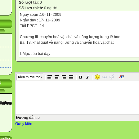
Số lượt tải:
0
Số lượt thích:
0 người
Ngày soạn :16- 11- 2009
Ngày dạy : 17- 11- 2009
Tiết PPCT : 14
Chương III: chuyển hoá vật chất và năng lượng trong tế bào
Bài 13. kháI quát về năng lượng và chuyển hoá vật chât
I. Mục tiêu bài dạy
1. Kiến thức
- Nêu được khái niệm năng lượng, các dạng năng lượng trong tế bào.
- Phân biệt được thế năng và động năng, đồng thời đưa ra được các v
- Mô tả được cấu trúc và nêu được chức năng của ATP
Kích thước font
- Trình bày được khái niệm chuyển hoá vật chất
N
2. Kỹ năng
- Quan sát tranh hình nhận biết kiến thức.
- Phân tích so sánh, khái quát.
3. Thái độ
-Thấy được chuyển hoá vật chất luôn luôn kèm theo chuyển hoá năng
cần phải có năng lượng
Đường dẫn
:
p
II. Chuẩn bị
Gửi ý kiến
- Tranh H13.1; 13.2
III. hoạt động dạy học
1. Bài cũ: