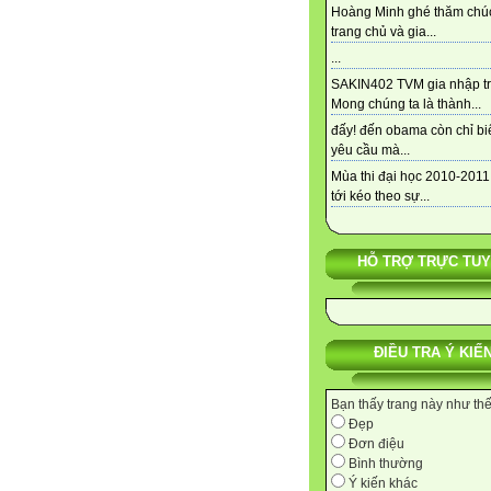
Hoàng Minh ghé thăm chú
trang chủ và gia...
...
SAKIN402 TVM gia nhập tra
Mong chúng ta là thành...
đấy! đến obama còn chỉ bi
yêu cầu mà...
Mùa thi đại học 2010-2011
tới kéo theo sự...
HỖ TRỢ TRỰC TU
ĐIỀU TRA Ý KIẾ
Bạn thấy trang này như th
Đẹp
Đơn điệu
Bình thường
Ý kiến khác