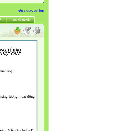
Đưa giáo án lên
ả
Lịch sử tải về