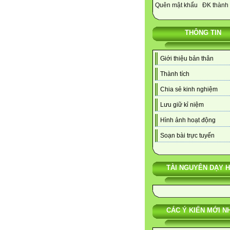
Quên mật khẩu
ĐK thành 
THÔNG TIN
Giới thiệu bản thân
Thành tích
Chia sẻ kinh nghiệm
Lưu giữ kỉ niệm
Hình ảnh hoạt động
Soạn bài trực tuyến
TÀI NGUYÊN DẠY 
CÁC Ý KIẾN MỚI N