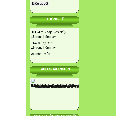
THỐNG KÊ
30124
truy cập (
chi tiết
)
15
trong hôm nay
74400
lượt xem
16
trong hôm nay
28
thành viên
ẢNH NGẪU NHIÊN