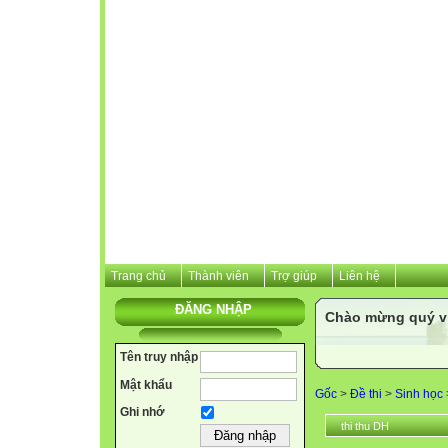
Trang chủ
Thành viên
Trợ giúp
Liên hệ
ĐĂNG NHẬP
Chào mừng quý vị 
Tên truy nhập
Mật khẩu
Gốc
>
Đề thi
>
Sinh học
Ghi nhớ
thi thu DH