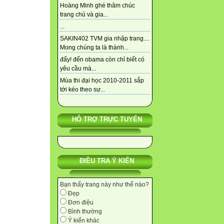
Hoàng Minh ghé thăm chúc
trang chủ và gia...
...
SAKIN402 TVM gia nhập trang....
Mong chúng ta là thành...
đấy! đến obama còn chỉ biết có
yêu cầu mà...
Mùa thi đại học 2010-2011 sắp
tới kéo theo sự...
HỖ TRỢ TRỰC TUYẾN
ĐIỀU TRA Ý KIẾN
Bạn thấy trang này như thế nào?
Đẹp
Đơn điệu
Bình thường
Ý kiến khác