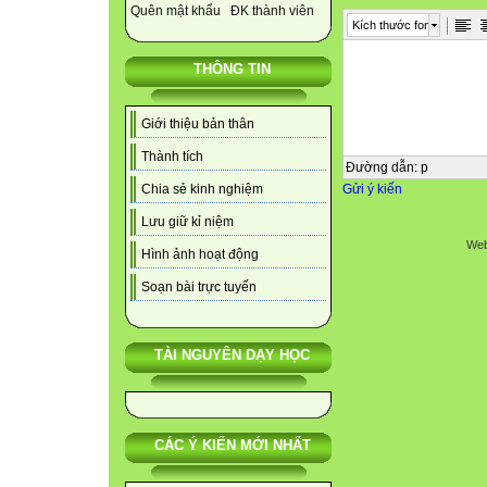
Quên mật khẩu
ĐK thành viên
Kích thước font
THÔNG TIN
Giới thiệu bản thân
Thành tích
Đường dẫn
:
p
Gửi ý kiến
Chia sẻ kinh nghiệm
Lưu giữ kỉ niệm
Web
Hình ảnh hoạt động
Soạn bài trực tuyến
TÀI NGUYÊN DẠY HỌC
CÁC Ý KIẾN MỚI NHẤT