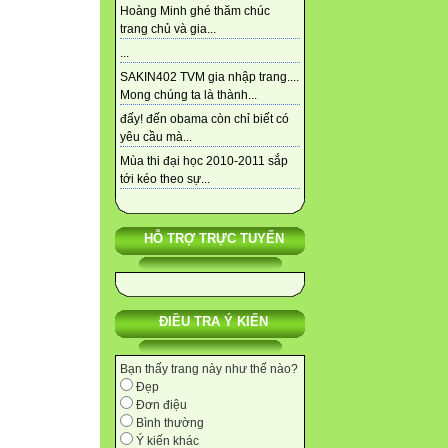
Hoàng Minh ghé thăm chúc
trang chủ và gia...
...
SAKIN402 TVM gia nhập trang....
Mong chúng ta là thành...
đấy! đến obama còn chỉ biết có
yêu cầu mà...
Mùa thi đại học 2010-2011 sắp
tới kéo theo sự...
HỖ TRỢ TRỰC TUYẾN
ĐIỀU TRA Ý KIẾN
Bạn thấy trang này như thế nào?
Đẹp
Đơn điệu
Bình thường
Ý kiến khác