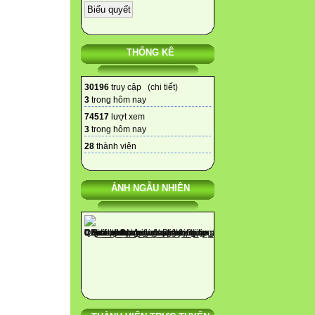
THỐNG KÊ
30196
truy cập (
chi tiết
)
3
trong hôm nay
74517
lượt xem
3
trong hôm nay
28
thành viên
ẢNH NGẪU NHIÊN