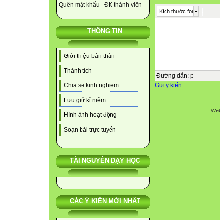
Quên mật khẩu
ĐK thành viên
Kích thước font
THÔNG TIN
Giới thiệu bản thân
Thành tích
Đường dẫn
:
p
Gửi ý kiến
Chia sẻ kinh nghiệm
Lưu giữ kỉ niệm
Web
Hình ảnh hoạt động
Soạn bài trực tuyến
TÀI NGUYÊN DẠY HỌC
CÁC Ý KIẾN MỚI NHẤT