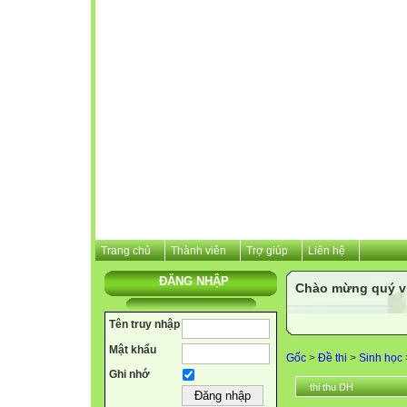
Trang chủ
Thành viên
Trợ giúp
Liên hệ
ĐĂNG NHẬP
Chào mừng quý vị 
Tên truy nhập
Mật khẩu
Gốc
>
Đề thi
>
Sinh học
Ghi nhớ
thi thu DH