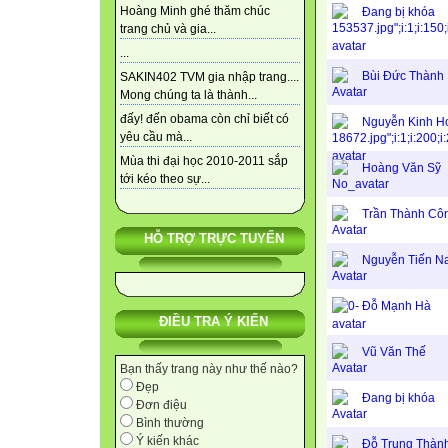
Hoàng Minh ghé thăm chúc
Đang bị khóa
trang chủ và gia...
...
Bùi Đức Thành
SAKIN402 TVM gia nhập trang....
Mong chúng ta là thành...
đấy! đến obama còn chỉ biết có
Nguyễn Kinh H
yêu cầu mà...
Mùa thi đại học 2010-2011 sắp
Hoàng Văn Sỹ
tới kéo theo sự...
Trần Thành Cô
HỖ TRỢ TRỰC TUYẾN
Nguyễn Tiến N
Đỗ Mạnh Hà
ĐIỀU TRA Ý KIẾN
Vũ Văn Thế
Bạn thấy trang này như thế nào?
Đẹp
Đang bị khóa
Đơn điệu
Bình thường
Ý kiến khác
Đỗ Trung Thàn