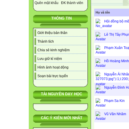
Quên mật khẩu
ĐK thành viên
Họ và tên
THÔNG TIN
Hội đồng bộ mô
Giới thiệu bản thân
Lê Thị Tây Phụ
Thành tích
Phạm Xuân To
Chia sẻ kinh nghiệm
Lưu giữ kỉ niệm
Hồ Hoàng Minh
Hình ảnh hoạt động
Nguyễn Ái Nhâ
Soạn bài trực tuyến
Nguyễn Đình H
TÀI NGUYÊN DẠY HỌC
Phạm Sa Kin
Vũ Văn Nhâm
CÁC Ý KIẾN MỚI NHẤT