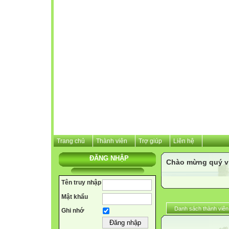
Trang chủ
Thành viên
Trợ giúp
Liên hệ
ĐĂNG NHẬP
Chào mừng quý vị 
Tên truy nhập
Mật khẩu
Danh sách thành viên
Ghi nhớ