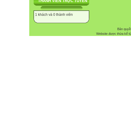
THÀNH VIÊN TRỰC TUYẾN
1 khách và 0 thành viên
Bản quyề
Website được thừa kế t