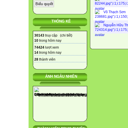
Võ Thạch Sơn
THỐNG KÊ
Nguyễn Hữu T
30143
truy cập (
chi tiết
)
10
trong hôm nay
74424
lượt xem
14
trong hôm nay
28
thành viên
ẢNH NGẪU NHIÊN