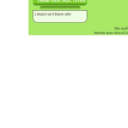
THÀNH VIÊN TRỰC TUYẾN
1 khách và 0 thành viên
Bản quyề
Website được thừa kế t