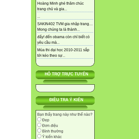
Hoàng Minh ghé thăm chúc
trang chủ và gia...
...
SAKIN402 TVM gia nhập trang....
Mong chúng ta là thành...
đấy! đến obama còn chỉ biết có
yêu cầu mà...
Mùa thi đại học 2010-2011 sắp
tới kéo theo sự...
HỖ TRỢ TRỰC TUYẾN
ĐIỀU TRA Ý KIẾN
Bạn thấy trang này như thế nào?
Đẹp
Đơn điệu
Bình thường
Ý kiến khác