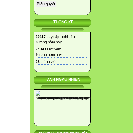
THỐNG KÊ
30117
truy cập (
chi tiết
)
8
trong hôm nay
74393
lượt xem
9
trong hôm nay
28
thành viên
ẢNH NGẪU NHIÊN