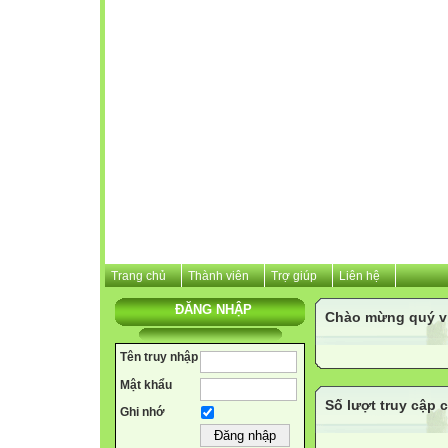
Trang chủ
Thành viên
Trợ giúp
Liên hệ
ĐĂNG NHẬP
Chào mừng quý vị 
Tên truy nhập
Mật khẩu
Số lượt truy cập 
Ghi nhớ