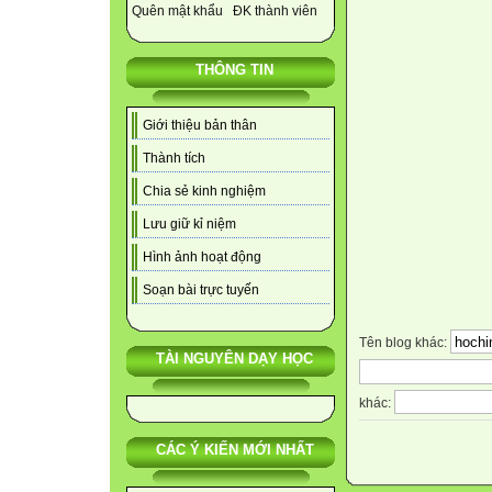
Quên mật khẩu
ĐK thành viên
THÔNG TIN
Giới thiệu bản thân
Thành tích
Chia sẻ kinh nghiệm
Lưu giữ kỉ niệm
Hình ảnh hoạt động
Soạn bài trực tuyến
Tên blog khác:
TÀI NGUYÊN DẠY HỌC
khác:
CÁC Ý KIẾN MỚI NHẤT