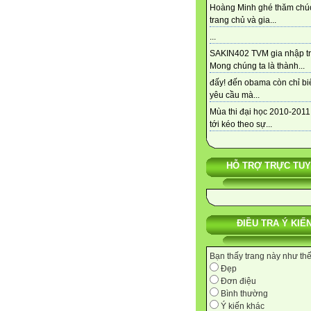
Hoàng Minh ghé thăm chú
trang chủ và gia...
...
SAKIN402 TVM gia nhập tra
Mong chúng ta là thành...
đấy! đến obama còn chỉ bi
yêu cầu mà...
Mùa thi đại học 2010-2011
tới kéo theo sự...
HỖ TRỢ TRỰC TU
ĐIỀU TRA Ý KIẾ
Bạn thấy trang này như th
Đẹp
Đơn điệu
Bình thường
Ý kiến khác