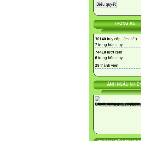
THỐNG KÊ
30140
truy cập (
chi tiết
)
7
trong hôm nay
74418
lượt xem
8
trong hôm nay
28
thành viên
ẢNH NGẪU NHIÊ