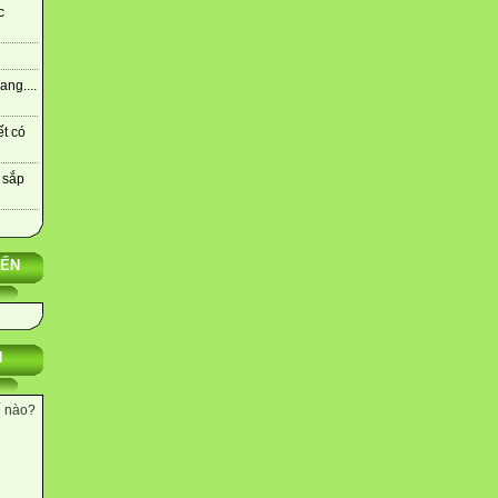
c
ng....
ết có
 sắp
YẾN
N
ế nào?