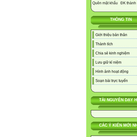
Quên mật khẩu
ĐK thành 
THÔNG TIN
Giới thiệu bản thân
Thành tích
Chia sẻ kinh nghiệm
Lưu giữ kỉ niệm
Hình ảnh hoạt động
Soạn bài trực tuyến
TÀI NGUYÊN DẠY 
CÁC Ý KIẾN MỚI N