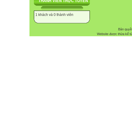
THÀNH VIÊN TRỰC TUYẾN
1 khách và 0 thành viên
Bản quyề
Website được thừa kế t