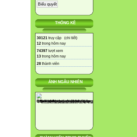
THỐNG KÊ
30121
truy cập (
chi tiết
)
12
trong hôm nay
74397
lượt xem
13
trong hôm nay
28
thành viên
ẢNH NGẪU NHIÊN