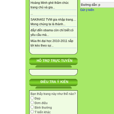
Hoàng Minh ghé thăm chúc
Đường dẫn
:
p
trang chủ và gia...
Gửi ý kiến
...
SAKIN402 TVM gia nhập trang....
Mong chúng ta là thành...
đấy! đến obama còn chỉ biết có
yêu cầu mà...
Mùa thi đại học 2010-2011 sắp
tới kéo theo sự...
HỖ TRỢ TRỰC TUYẾN
ĐIỀU TRA Ý KIẾN
Bạn thấy trang này như thế nào?
Đẹp
Đơn điệu
Bình thường
Ý kiến khác