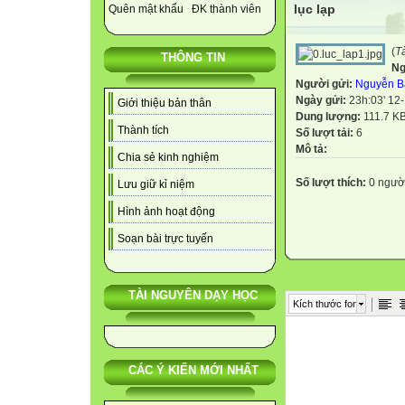
lục lạp
Quên mật khẩu
ĐK thành viên
(
T
THÔNG TIN
Ng
Người gửi:
Nguyễn B
Ngày gửi:
23h:03' 12
Giới thiệu bản thân
Dung lượng:
111.7 K
Thành tích
Số lượt tải:
6
Mô tả:
Chia sẻ kinh nghiệm
Số lượt thích:
0 ngườ
Lưu giữ kỉ niệm
Hình ảnh hoạt động
Soạn bài trực tuyến
TÀI NGUYÊN DẠY HỌC
Kích thước font
CÁC Ý KIẾN MỚI NHẤT