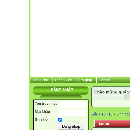
Trang chủ
Thành viên
Trợ giúp
Liên hệ
ĐĂNG NHẬP
Chào mừng quý vị 
Tên truy nhập
Mật khẩu
Gốc
>
Tư liệu
>
Sinh họ
Ghi nhớ
lục lạp