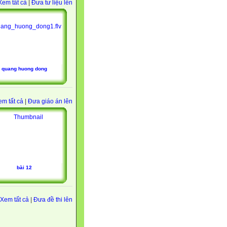
Xem tất cả
|
Đưa tư liệu lên
quang huong dong
em tất cả
|
Đưa giáo án lên
bài 12
Xem tất cả
|
Đưa đề thi lên