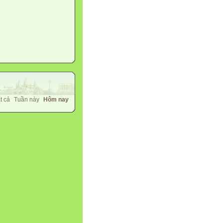
t cả
Tuần này
Hôm nay