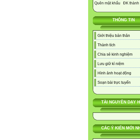
Quên mật khẩu
ĐK thành 
THÔNG TIN
Giới thiệu bản thân
Thành tích
Chia sẻ kinh nghiệm
Lưu giữ kỉ niệm
Hình ảnh hoạt động
Soạn bài trực tuyến
TÀI NGUYÊN DẠY 
CÁC Ý KIẾN MỚI N