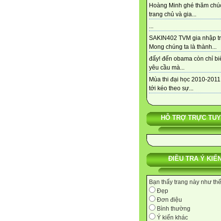
Hoàng Minh ghé thăm chú
trang chủ và gia...
...
SAKIN402 TVM gia nhập tra
Mong chúng ta là thành...
đấy! đến obama còn chỉ bi
yêu cầu mà...
Mùa thi đại học 2010-2011
tới kéo theo sự...
HỖ TRỢ TRỰC TU
ĐIỀU TRA Ý KIẾ
Bạn thấy trang này như th
Đẹp
Đơn điệu
Bình thường
Ý kiến khác