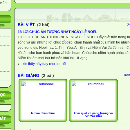
viên
BÀI VIẾT
(2 bài)
X
18 LỜI CHÚC ẤN TƯỢNG NHẤT NGÀY LỄ NOEL
18 LỜI CHÚC ẤN TƯỢNG NHẤT NGÀY LỄ NOEL Hãy biết trân trọng thờ
sống và gửi những lời chúc tốt đẹp, chân thành nhất của mình tới nh
yêu trong dịp Noel này. 1. Tình Yêu, An Bình và Niềm Vui đã đến trên đị
để làm cho bạn hạnh phúc và hân hoan. Chúc cho niềm hạnh phúc tràn
Niềm tin làm mọi thứ trở nên khả thi; Hi vọng...
xin thầy hãy day cho con tôi
BÀI GIẢNG
(2 bài)
Xem
HỌC
tế bào nhân thực
khái quát về năng lượng và
CH vật chất
HẤT