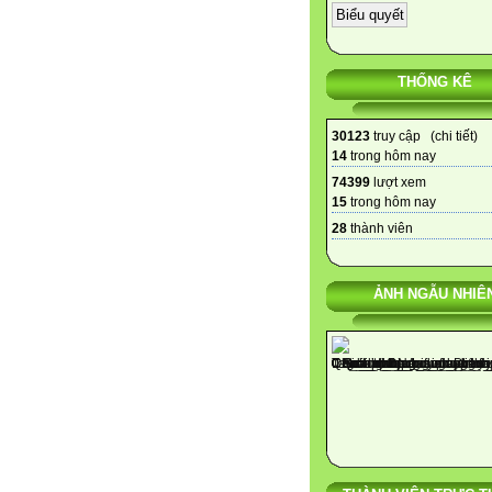
THỐNG KÊ
30123
truy cập (
chi tiết
)
14
trong hôm nay
74399
lượt xem
15
trong hôm nay
28
thành viên
ẢNH NGẪU NHIÊ