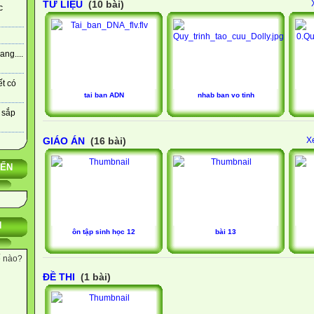
TƯ LIỆU
(10 bài)
c
ng....
ết có
tai ban ADN
nhab ban vo tinh
 sắp
GIÁO ÁN
(16 bài)
X
YẾN
N
ôn tập sinh học 12
bài 13
ế nào?
ĐỀ THI
(1 bài)