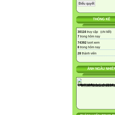
THỐNG KÊ
30116
truy cập (
chi tiết
)
7
trong hôm nay
74392
lượt xem
8
trong hôm nay
28
thành viên
ẢNH NGẪU NHIÊ