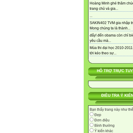
Hoàng Minh ghé thăm chú
trang chủ và gia...
...
SAKIN402 TVM gia nhập tra
Mong chúng ta là thành...
đấy! đến obama còn chỉ bi
yêu cầu mà...
Mùa thi đại học 2010-2011
tới kéo theo sự...
HỖ TRỢ TRỰC TU
ĐIỀU TRA Ý KIẾ
Bạn thấy trang này như th
Đẹp
Đơn điệu
Bình thường
Ý kiến khác