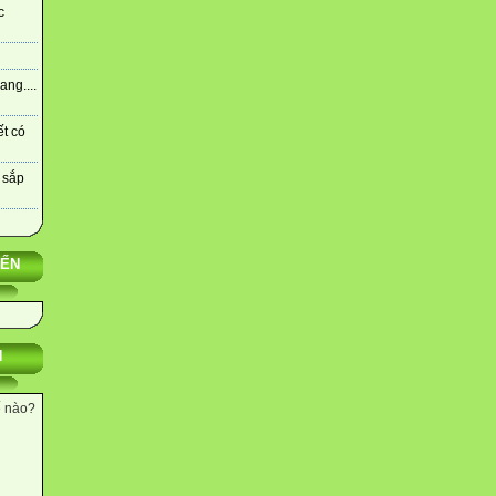
c
ng....
ết có
 sắp
YẾN
N
ế nào?