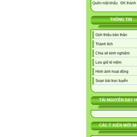
Quên mật khẩu
ĐK thành 
THÔNG TIN
Giới thiệu bản thân
Thành tích
Chia sẻ kinh nghiệm
Lưu giữ kỉ niệm
Hình ảnh hoạt động
Soạn bài trực tuyến
TÀI NGUYÊN DẠY 
CÁC Ý KIẾN MỚI N