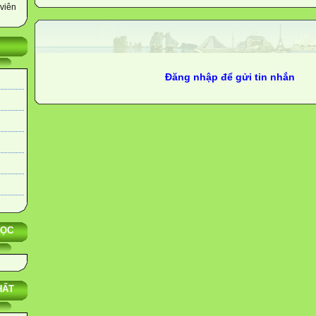
viên
Đăng nhập để gửi tin nhắn
HỌC
HẤT