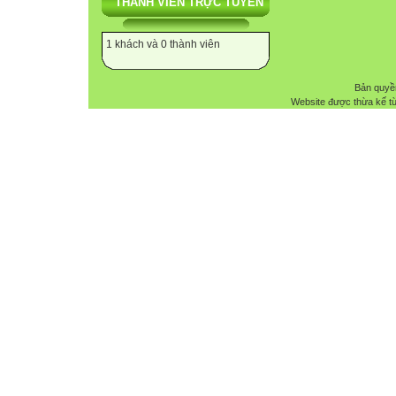
THÀNH VIÊN TRỰC TUYẾN
1 khách và 0 thành viên
Bản quyề
Website được thừa kế t