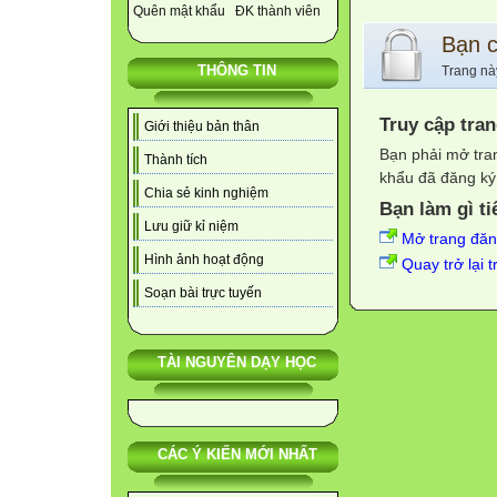
Quên mật khẩu
ĐK thành viên
Bạn 
THÔNG TIN
Trang nà
Truy cập tra
Giới thiệu bản thân
Bạn phải mở tra
Thành tích
khẩu đã đăng ký 
Chia sẻ kinh nghiệm
Bạn làm gì ti
Lưu giữ kỉ niệm
Mở trang đă
Hình ảnh hoạt động
Quay trở lại 
Soạn bài trực tuyến
TÀI NGUYÊN DẠY HỌC
CÁC Ý KIẾN MỚI NHẤT