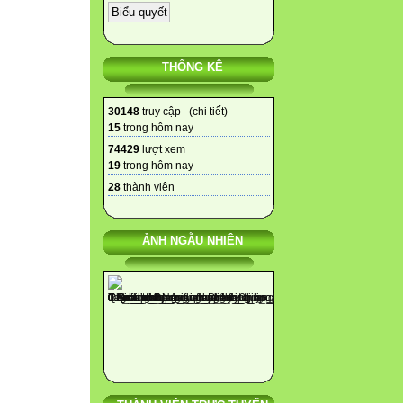
THỐNG KÊ
30148
truy cập (
chi tiết
)
15
trong hôm nay
74429
lượt xem
19
trong hôm nay
28
thành viên
ẢNH NGẪU NHIÊN