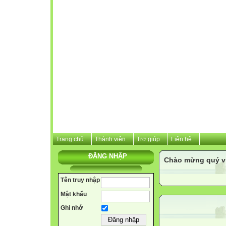
Trang chủ
Thành viên
Trợ giúp
Liên hệ
ĐĂNG NHẬP
Chào mừng quý vị 
Tên truy nhập
Mật khẩu
Ghi nhớ