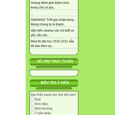
Hoàng Minh ghé thăm chúc
trang chủ và gia...
...
SAKIN402 TVM gia nhập trang....
Mong chúng ta là thành...
đấy! đến obama còn chỉ biết có
yêu cầu mà...
Mùa thi đại học 2010-2011 sắp
tới kéo theo sự...
HỖ TRỢ TRỰC TUYẾN
ĐIỀU TRA Ý KIẾN
Bạn thấy trang này như thế nào?
Đẹp
Đơn điệu
Bình thường
Ý kiến khác