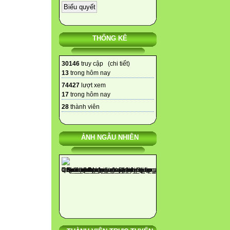
THỐNG KÊ
30146
truy cập (
chi tiết
)
13
trong hôm nay
74427
lượt xem
17
trong hôm nay
28
thành viên
ẢNH NGẪU NHIÊN