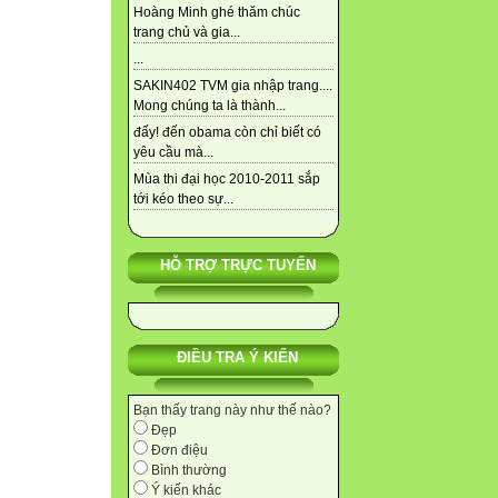
Hoàng Minh ghé thăm chúc
trang chủ và gia...
...
SAKIN402 TVM gia nhập trang....
Mong chúng ta là thành...
đấy! đến obama còn chỉ biết có
yêu cầu mà...
Mùa thi đại học 2010-2011 sắp
tới kéo theo sự...
HỖ TRỢ TRỰC TUYẾN
ĐIỀU TRA Ý KIẾN
Bạn thấy trang này như thế nào?
Đẹp
Đơn điệu
Bình thường
Ý kiến khác