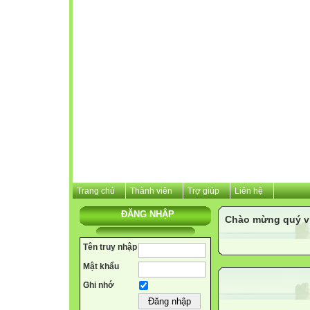
Trang chủ
Thành viên
Trợ giúp
Liên hệ
ĐĂNG NHẬP
Chào mừng quý vị 
Tên truy nhập
Mật khẩu
Ghi nhớ