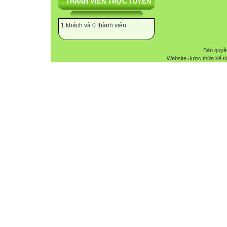
THÀNH VIÊN TRỰC TUYẾN
1 khách và 0 thành viên
Bản quyề
Website được thừa kế t