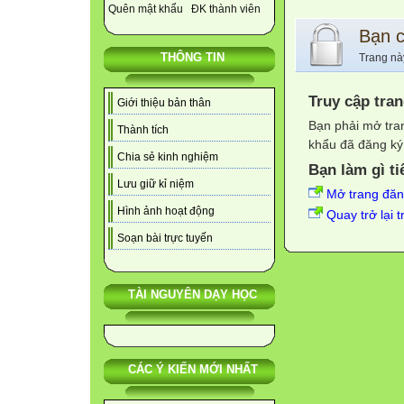
Quên mật khẩu
ĐK thành viên
Bạn 
THÔNG TIN
Trang nà
Truy cập tra
Giới thiệu bản thân
Bạn phải mở tra
Thành tích
khẩu đã đăng ký 
Chia sẻ kinh nghiệm
Bạn làm gì ti
Lưu giữ kỉ niệm
Mở trang đă
Hình ảnh hoạt động
Quay trở lại 
Soạn bài trực tuyến
TÀI NGUYÊN DẠY HỌC
CÁC Ý KIẾN MỚI NHẤT