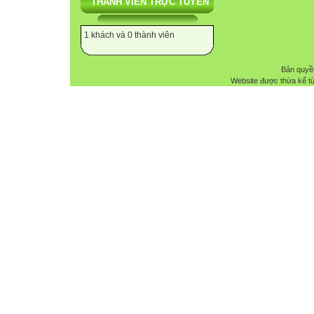
THÀNH VIÊN TRỰC TUYẾN
1 khách và 0 thành viên
Bản quyề
Website được thừa kế t