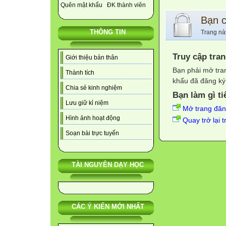
Quên mật khẩu
ĐK thành viên
Bạn 
THÔNG TIN
Trang nà
Truy cập tra
Giới thiệu bản thân
Bạn phải mở tra
Thành tích
khẩu đã đăng ký 
Chia sẻ kinh nghiệm
Bạn làm gì ti
Lưu giữ kỉ niệm
Mở trang đă
Hình ảnh hoạt động
Quay trở lại 
Soạn bài trực tuyến
TÀI NGUYÊN DẠY HỌC
CÁC Ý KIẾN MỚI NHẤT