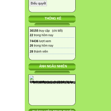
THỐNG KÊ
30155
truy cập (
chi tiết
)
22
trong hôm nay
74436
lượt xem
26
trong hôm nay
28
thành viên
ẢNH NGẪU NHIÊN