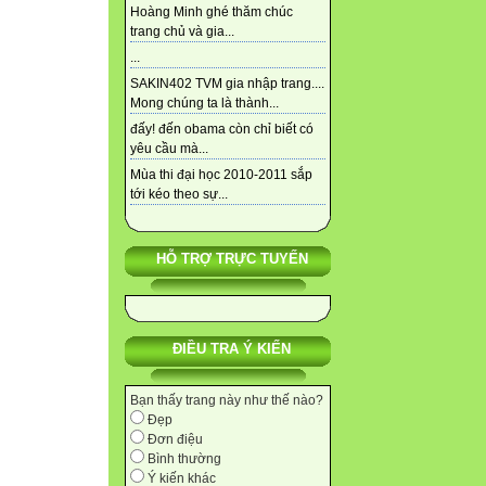
Hoàng Minh ghé thăm chúc
trang chủ và gia...
...
SAKIN402 TVM gia nhập trang....
Mong chúng ta là thành...
đấy! đến obama còn chỉ biết có
yêu cầu mà...
Mùa thi đại học 2010-2011 sắp
tới kéo theo sự...
HỖ TRỢ TRỰC TUYẾN
ĐIỀU TRA Ý KIẾN
Bạn thấy trang này như thế nào?
Đẹp
Đơn điệu
Bình thường
Ý kiến khác