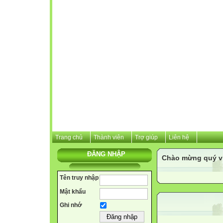
Trang chủ
Thành viên
Trợ giúp
Liên hệ
ĐĂNG NHẬP
Chào mừng quý vị 
Tên truy nhập
Mật khẩu
Ghi nhớ