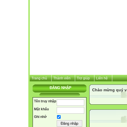
Trang chủ
Thành viên
Trợ giúp
Liên hệ
ĐĂNG NHẬP
Chào mừng quý vị 
Tên truy nhập
Mật khẩu
Ghi nhớ