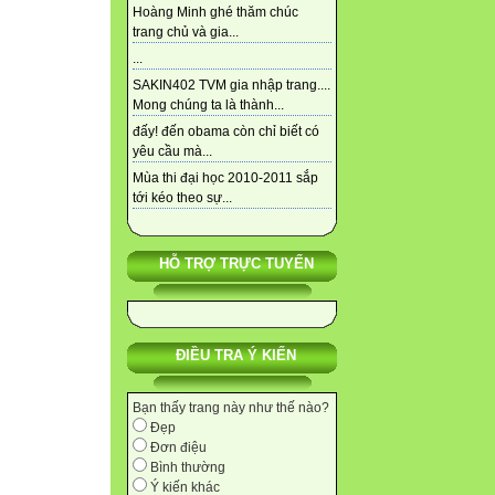
Hoàng Minh ghé thăm chúc
trang chủ và gia...
...
SAKIN402 TVM gia nhập trang....
Mong chúng ta là thành...
đấy! đến obama còn chỉ biết có
yêu cầu mà...
Mùa thi đại học 2010-2011 sắp
tới kéo theo sự...
HỖ TRỢ TRỰC TUYẾN
ĐIỀU TRA Ý KIẾN
Bạn thấy trang này như thế nào?
Đẹp
Đơn điệu
Bình thường
Ý kiến khác