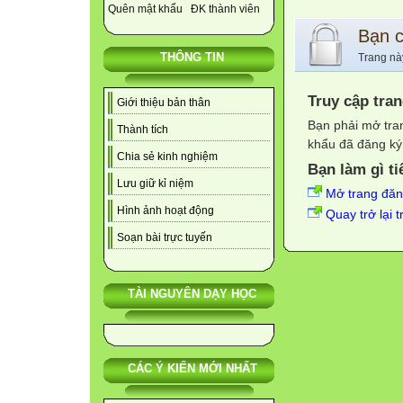
Quên mật khẩu
ĐK thành viên
Bạn 
THÔNG TIN
Trang nà
Truy cập tra
Giới thiệu bản thân
Bạn phải mở tra
Thành tích
khẩu đã đăng ký 
Chia sẻ kinh nghiệm
Bạn làm gì ti
Lưu giữ kỉ niệm
Mở trang đă
Hình ảnh hoạt động
Quay trở lại 
Soạn bài trực tuyến
TÀI NGUYÊN DẠY HỌC
CÁC Ý KIẾN MỚI NHẤT