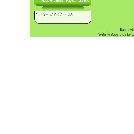
THÀNH VIÊN TRỰC TUYẾN
1 khách và 0 thành viên
Bản quyề
Website được thừa kế t