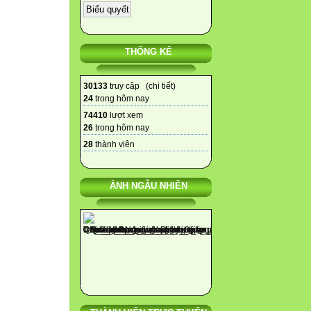
THỐNG KÊ
30133
truy cập (
chi tiết
)
24
trong hôm nay
74410
lượt xem
26
trong hôm nay
28
thành viên
ẢNH NGẪU NHIÊN