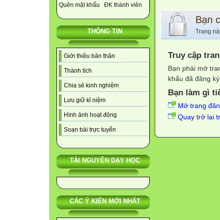
Quên mật khẩu
ĐK thành viên
Bạn 
THÔNG TIN
Trang nà
Truy cập tra
Giới thiệu bản thân
Bạn phải mở tra
Thành tích
khẩu đã đăng ký 
Chia sẻ kinh nghiệm
Bạn làm gì ti
Lưu giữ kỉ niệm
Mở trang đă
Hình ảnh hoạt động
Quay trở lại 
Soạn bài trực tuyến
TÀI NGUYÊN DẠY HỌC
CÁC Ý KIẾN MỚI NHẤT