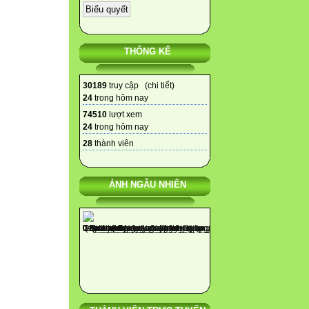
THỐNG KÊ
30189
truy cập (
chi tiết
)
24
trong hôm nay
74510
lượt xem
24
trong hôm nay
28
thành viên
ẢNH NGẪU NHIÊN