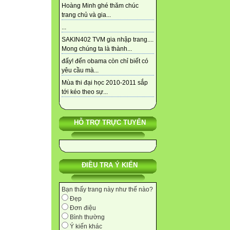
Hoàng Minh ghé thăm chúc
trang chủ và gia...
...
SAKIN402 TVM gia nhập trang....
Mong chúng ta là thành...
đấy! đến obama còn chỉ biết có
yêu cầu mà...
Mùa thi đại học 2010-2011 sắp
tới kéo theo sự...
HỖ TRỢ TRỰC TUYẾN
ĐIỀU TRA Ý KIẾN
Bạn thấy trang này như thế nào?
Đẹp
Đơn điệu
Bình thường
Ý kiến khác