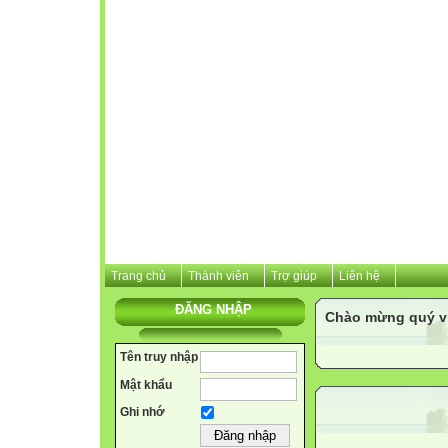
Trang chủ
Thành viên
Trợ giúp
Liên hệ
ĐĂNG NHẬP
Chào mừng quý vị 
Tên truy nhập
Mật khẩu
Ghi nhớ