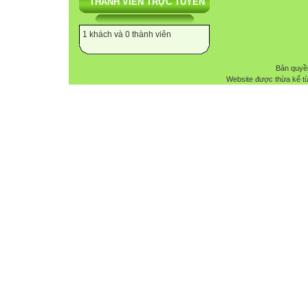
THÀNH VIÊN TRỰC TUYẾN
1 khách và 0 thành viên
Bản quyề
Website được thừa kế t