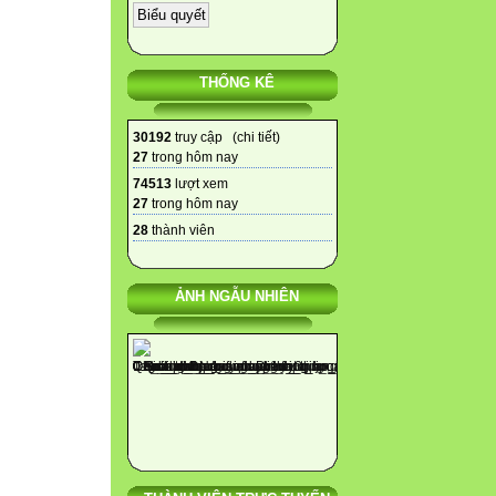
THỐNG KÊ
30192
truy cập (
chi tiết
)
27
trong hôm nay
74513
lượt xem
27
trong hôm nay
28
thành viên
ẢNH NGẪU NHIÊN