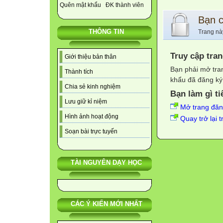
Quên mật khẩu
ĐK thành viên
Bạn 
THÔNG TIN
Trang nà
Truy cập tra
Giới thiệu bản thân
Bạn phải mở tra
Thành tích
khẩu đã đăng ký 
Chia sẻ kinh nghiệm
Bạn làm gì ti
Lưu giữ kỉ niệm
Mở trang đă
Hình ảnh hoạt động
Quay trở lại 
Soạn bài trực tuyến
TÀI NGUYÊN DẠY HỌC
CÁC Ý KIẾN MỚI NHẤT