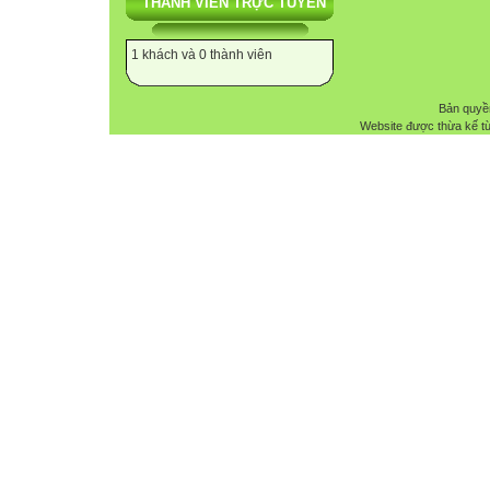
THÀNH VIÊN TRỰC TUYẾN
1 khách và 0 thành viên
Bản quyề
Website được thừa kế t