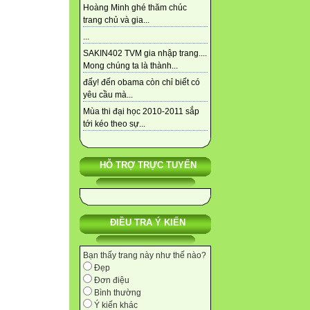
Hoàng Minh ghé thăm chúc
trang chủ và gia...
...
SAKIN402 TVM gia nhập trang....
Mong chúng ta là thành...
đấy! đến obama còn chỉ biết có
yêu cầu mà...
Mùa thi đại học 2010-2011 sắp
tới kéo theo sự...
HỖ TRỢ TRỰC TUYẾN
ĐIỀU TRA Ý KIẾN
Bạn thấy trang này như thế nào?
Đẹp
Đơn điệu
Bình thường
Ý kiến khác