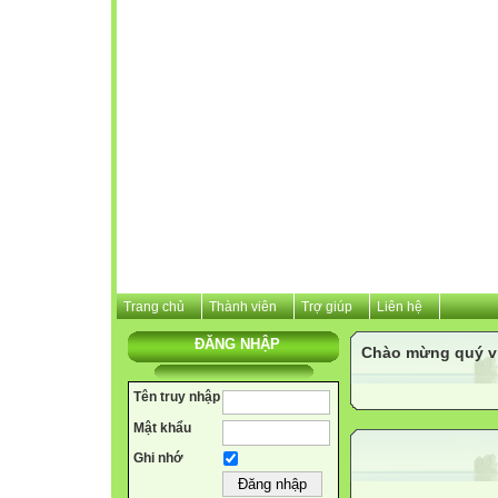
Trang chủ
Thành viên
Trợ giúp
Liên hệ
ĐĂNG NHẬP
Chào mừng quý vị 
Tên truy nhập
Mật khẩu
Ghi nhớ