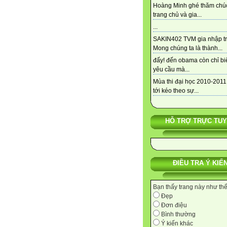
Hoàng Minh ghé thăm chú
trang chủ và gia...
...
SAKIN402 TVM gia nhập tra
Mong chúng ta là thành...
đấy! đến obama còn chỉ bi
yêu cầu mà...
Mùa thi đại học 2010-2011
tới kéo theo sự...
HỖ TRỢ TRỰC TU
ĐIỀU TRA Ý KIẾ
Bạn thấy trang này như th
Đẹp
Đơn điệu
Bình thường
Ý kiến khác