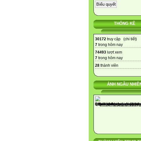
THỐNG KÊ
30172
truy cập (
chi tiết
)
7
trong hôm nay
74493
lượt xem
7
trong hôm nay
28
thành viên
ẢNH NGẪU NHIÊ