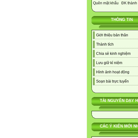
Quên mật khẩu
ĐK thành 
THÔNG TIN
Giới thiệu bản thân
Thành tích
Chia sẻ kinh nghiệm
Lưu giữ kỉ niệm
Hình ảnh hoạt động
Soạn bài trực tuyến
TÀI NGUYÊN DẠY 
CÁC Ý KIẾN MỚI N