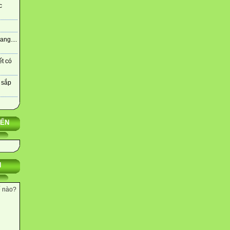
c
ng....
ết có
 sắp
YẾN
N
ế nào?