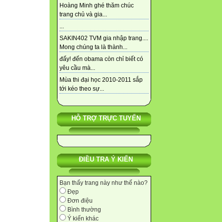
Hoàng Minh ghé thăm chúc
trang chủ và gia...
...
SAKIN402 TVM gia nhập trang....
Mong chúng ta là thành...
đấy! đến obama còn chỉ biết có
yêu cầu mà...
Mùa thi đại học 2010-2011 sắp
tới kéo theo sự...
HỖ TRỢ TRỰC TUYẾN
ĐIỀU TRA Ý KIẾN
Bạn thấy trang này như thế nào?
Đẹp
Đơn điệu
Bình thường
Ý kiến khác