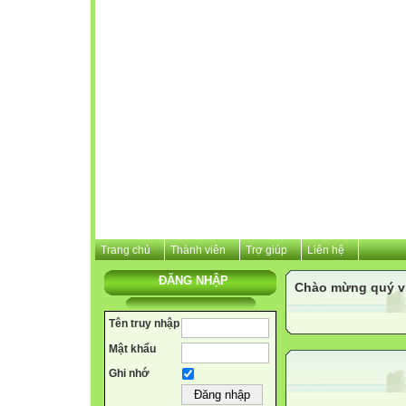
Trang chủ
Thành viên
Trợ giúp
Liên hệ
ĐĂNG NHẬP
Chào mừng quý vị 
Tên truy nhập
Mật khẩu
Ghi nhớ