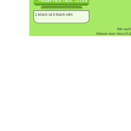
THÀNH VIÊN TRỰC TUYẾN
1 khách và 0 thành viên
Bản quyề
Website được thừa kế t