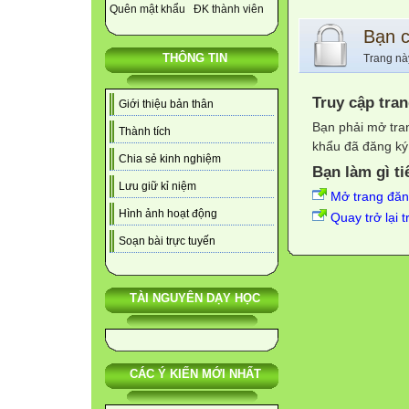
Quên mật khẩu
ĐK thành viên
Bạn 
THÔNG TIN
Trang nà
Truy cập tra
Giới thiệu bản thân
Bạn phải mở tra
Thành tích
khẩu đã đăng ký 
Chia sẻ kinh nghiệm
Bạn làm gì ti
Lưu giữ kỉ niệm
Mở trang đă
Hình ảnh hoạt động
Quay trở lại 
Soạn bài trực tuyến
TÀI NGUYÊN DẠY HỌC
CÁC Ý KIẾN MỚI NHẤT