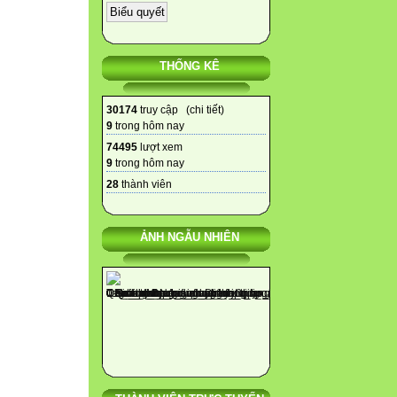
THỐNG KÊ
30174
truy cập (
chi tiết
)
9
trong hôm nay
74495
lượt xem
9
trong hôm nay
28
thành viên
ẢNH NGẪU NHIÊN