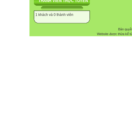
THÀNH VIÊN TRỰC TUYẾN
1 khách và 0 thành viên
Bản quyề
Website được thừa kế t