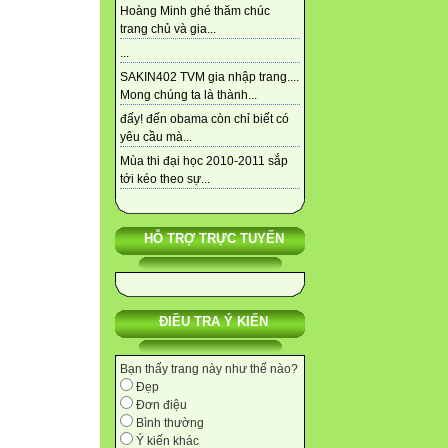
Hoàng Minh ghé thăm chúc
trang chủ và gia...
...
SAKIN402 TVM gia nhập trang....
Mong chúng ta là thành...
đấy! đến obama còn chỉ biết có
yêu cầu mà...
Mùa thi đại học 2010-2011 sắp
tới kéo theo sự...
HỖ TRỢ TRỰC TUYẾN
ĐIỀU TRA Ý KIẾN
Bạn thấy trang này như thế nào?
Đẹp
Đơn điệu
Bình thường
Ý kiến khác