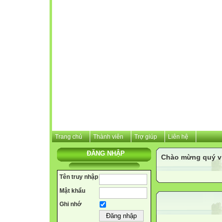
Trang chủ
Thành viên
Trợ giúp
Liên hệ
ĐĂNG NHẬP
Chào mừng quý vị 
Tên truy nhập
Mật khẩu
Ghi nhớ