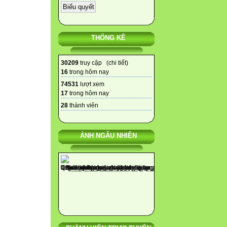
THỐNG KÊ
30209
truy cập (
chi tiết
)
16
trong hôm nay
74531
lượt xem
17
trong hôm nay
28
thành viên
ẢNH NGẪU NHIÊN