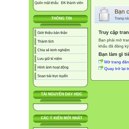
Quên mật khẩu
ĐK thành viên
Bạn 
THÔNG TIN
Trang nà
Truy cập tra
Giới thiệu bản thân
Bạn phải mở tra
Thành tích
khẩu đã đăng ký 
Chia sẻ kinh nghiệm
Bạn làm gì ti
Lưu giữ kỉ niệm
Mở trang đă
Hình ảnh hoạt động
Quay trở lại 
Soạn bài trực tuyến
TÀI NGUYÊN DẠY HỌC
CÁC Ý KIẾN MỚI NHẤT