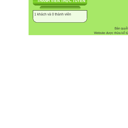
THÀNH VIÊN TRỰC TUYẾN
1 khách và 0 thành viên
Bản quyề
Website được thừa kế t