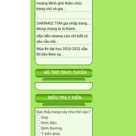
Hoàng Minh ghé thăm chúc
trang chủ và gia...
...
SAKIN402 TVM gia nhập trang....
Mong chúng ta là thành...
đấy! đến obama còn chỉ biết có
yêu cầu mà...
Mùa thi đại học 2010-2011 sắp
tới kéo theo sự...
HỖ TRỢ TRỰC TUYẾN
ĐIỀU TRA Ý KIẾN
Bạn thấy trang này như thế nào?
Đẹp
Đơn điệu
Bình thường
Ý kiến khác