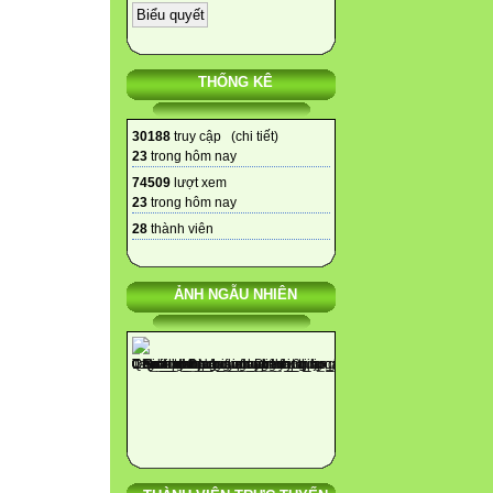
THỐNG KÊ
30188
truy cập (
chi tiết
)
23
trong hôm nay
74509
lượt xem
23
trong hôm nay
28
thành viên
ẢNH NGẪU NHIÊN