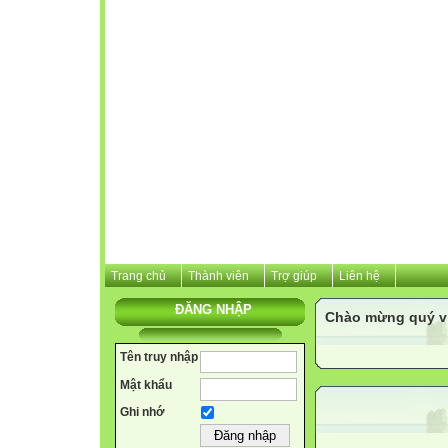
Trang chủ
Thành viên
Trợ giúp
Liên hệ
ĐĂNG NHẬP
Chào mừng quý vị 
Tên truy nhập
Mật khẩu
Ghi nhớ