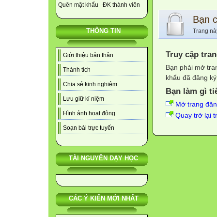
Quên mật khẩu
ĐK thành viên
Bạn 
THÔNG TIN
Trang nà
Truy cập tra
Giới thiệu bản thân
Bạn phải mở tra
Thành tích
khẩu đã đăng ký 
Chia sẻ kinh nghiệm
Bạn làm gì ti
Lưu giữ kỉ niệm
Mở trang đă
Hình ảnh hoạt động
Quay trở lại 
Soạn bài trực tuyến
TÀI NGUYÊN DẠY HỌC
CÁC Ý KIẾN MỚI NHẤT