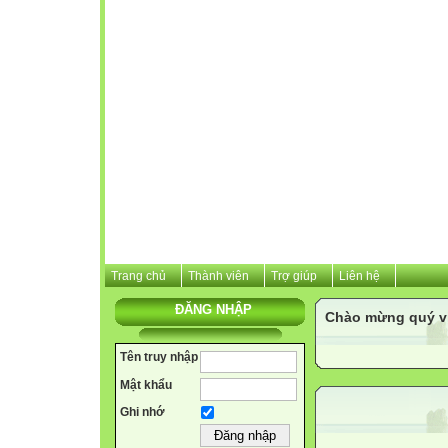
Trang chủ
Thành viên
Trợ giúp
Liên hệ
ĐĂNG NHẬP
Chào mừng quý vị 
Tên truy nhập
Mật khẩu
Ghi nhớ