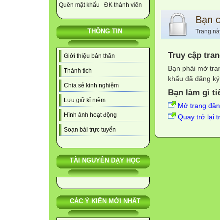
Quên mật khẩu
ĐK thành viên
Bạn 
THÔNG TIN
Trang nà
Truy cập tra
Giới thiệu bản thân
Bạn phải mở tra
Thành tích
khẩu đã đăng ký 
Chia sẻ kinh nghiệm
Bạn làm gì ti
Lưu giữ kỉ niệm
Mở trang đă
Hình ảnh hoạt động
Quay trở lại 
Soạn bài trực tuyến
TÀI NGUYÊN DẠY HỌC
CÁC Ý KIẾN MỚI NHẤT