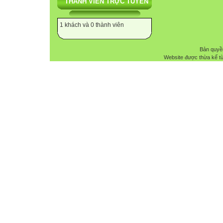
THÀNH VIÊN TRỰC TUYẾN
1 khách và 0 thành viên
Bản quyề
Website được thừa kế t