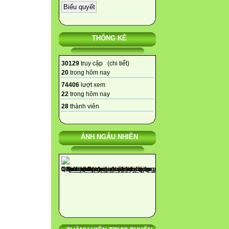
THỐNG KÊ
30129
truy cập (
chi tiết
)
20
trong hôm nay
74406
lượt xem
22
trong hôm nay
28
thành viên
ẢNH NGẪU NHIÊN