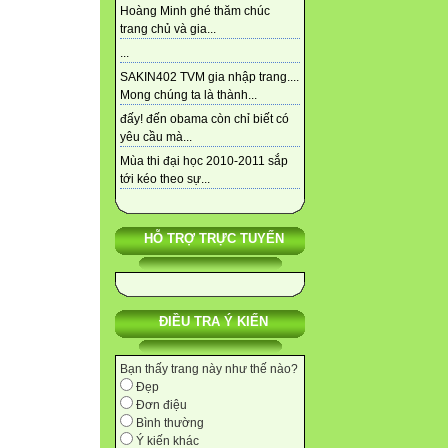
Hoàng Minh ghé thăm chúc
trang chủ và gia...
...
SAKIN402 TVM gia nhập trang....
Mong chúng ta là thành...
đấy! đến obama còn chỉ biết có
yêu cầu mà...
Mùa thi đại học 2010-2011 sắp
tới kéo theo sự...
HỖ TRỢ TRỰC TUYẾN
ĐIỀU TRA Ý KIẾN
Bạn thấy trang này như thế nào?
Đẹp
Đơn điệu
Bình thường
Ý kiến khác