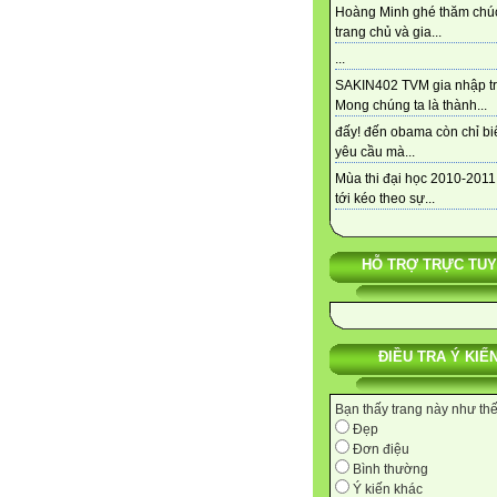
Hoàng Minh ghé thăm chú
trang chủ và gia...
...
SAKIN402 TVM gia nhập tra
Mong chúng ta là thành...
đấy! đến obama còn chỉ bi
yêu cầu mà...
Mùa thi đại học 2010-2011
tới kéo theo sự...
HỖ TRỢ TRỰC TU
ĐIỀU TRA Ý KIẾ
Bạn thấy trang này như th
Đẹp
Đơn điệu
Bình thường
Ý kiến khác