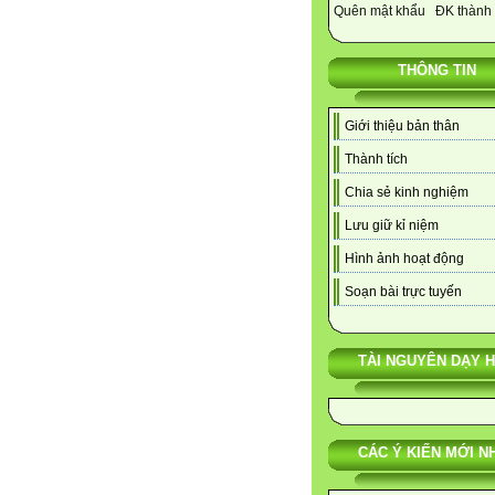
Quên mật khẩu
ĐK thành 
THÔNG TIN
Giới thiệu bản thân
Thành tích
Chia sẻ kinh nghiệm
Lưu giữ kỉ niệm
Hình ảnh hoạt động
Soạn bài trực tuyến
TÀI NGUYÊN DẠY 
CÁC Ý KIẾN MỚI N