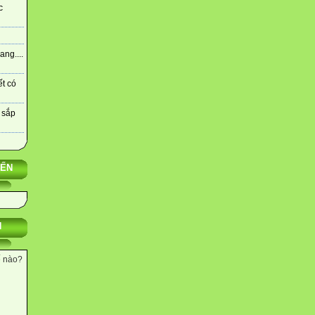
c
ng....
ết có
 sắp
YẾN
N
ế nào?