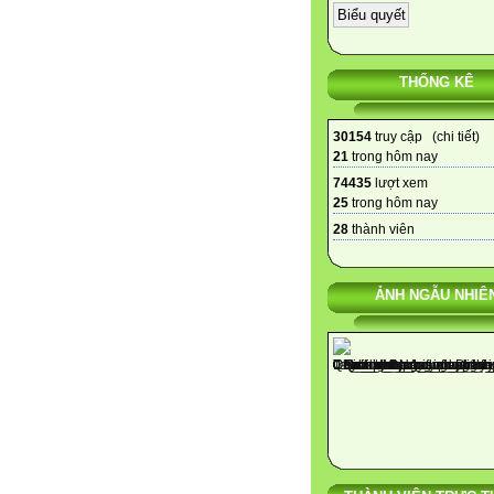
THỐNG KÊ
30154
truy cập (
chi tiết
)
21
trong hôm nay
74435
lượt xem
25
trong hôm nay
28
thành viên
ẢNH NGẪU NHIÊ