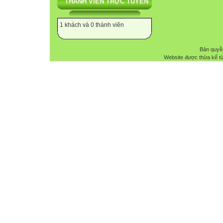
THÀNH VIÊN TRỰC TUYẾN
1 khách và 0 thành viên
Bản quyề
Website được thừa kế t