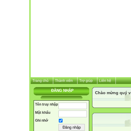
Trang chủ
Thành viên
Trợ giúp
Liên hệ
ĐĂNG NHẬP
Chào mừng quý vị 
Tên truy nhập
Mật khẩu
Ghi nhớ