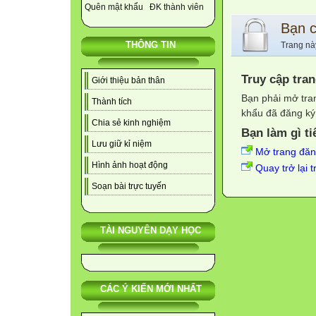
Quên mật khẩu
ĐK thành viên
Bạn 
THÔNG TIN
Trang nà
Truy cập tra
Giới thiệu bản thân
Bạn phải mở tra
Thành tích
khẩu đã đăng ký 
Chia sẻ kinh nghiệm
Bạn làm gì ti
Lưu giữ kỉ niệm
Mở trang đă
Hình ảnh hoạt động
Quay trở lại 
Soạn bài trực tuyến
TÀI NGUYÊN DẠY HỌC
CÁC Ý KIẾN MỚI NHẤT