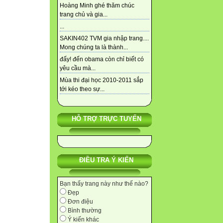
Hoàng Minh ghé thăm chúc
trang chủ và gia...
...
SAKIN402 TVM gia nhập trang....
Mong chúng ta là thành...
đấy! đến obama còn chỉ biết có
yêu cầu mà...
Mùa thi đại học 2010-2011 sắp
tới kéo theo sự...
HỖ TRỢ TRỰC TUYẾN
ĐIỀU TRA Ý KIẾN
Bạn thấy trang này như thế nào?
Đẹp
Đơn điệu
Bình thường
Ý kiến khác