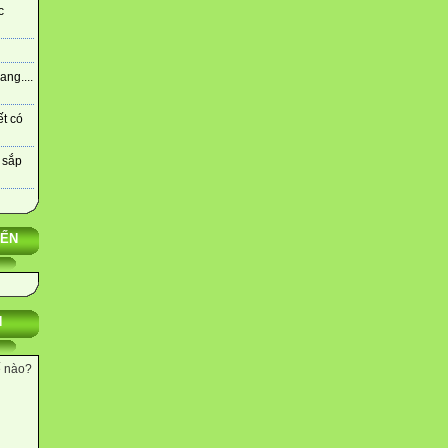
c
ng....
ết có
 sắp
YẾN
N
ế nào?