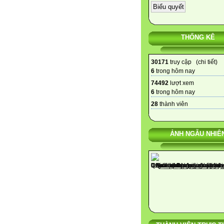
THỐNG KÊ
30171
truy cập (
chi tiết
)
6
trong hôm nay
74492
lượt xem
6
trong hôm nay
28
thành viên
ẢNH NGẪU NHIÊ