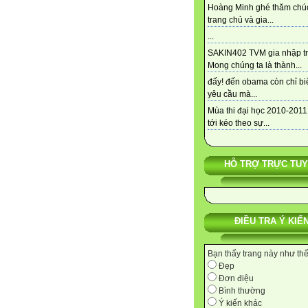
Hoàng Minh ghé thăm chú
trang chủ và gia...
...
SAKIN402 TVM gia nhập tra
Mong chúng ta là thành...
đấy! đến obama còn chỉ bi
yêu cầu mà...
Mùa thi đại học 2010-2011
tới kéo theo sự...
HỖ TRỢ TRỰC TU
ĐIỀU TRA Ý KIẾ
Bạn thấy trang này như th
Đẹp
Đơn điệu
Bình thường
Ý kiến khác