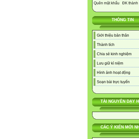
Quên mật khẩu
ĐK thành 
THÔNG TIN
Giới thiệu bản thân
Thành tích
Chia sẻ kinh nghiệm
Lưu giữ kỉ niệm
Hình ảnh hoạt động
Soạn bài trực tuyến
TÀI NGUYÊN DẠY 
CÁC Ý KIẾN MỚI N