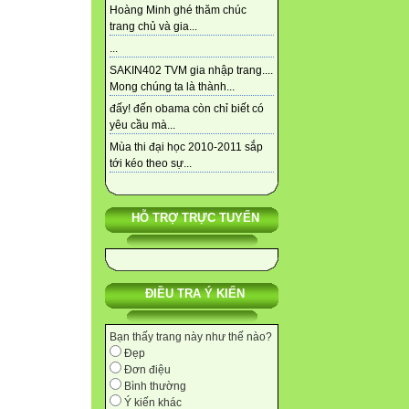
Hoàng Minh ghé thăm chúc
trang chủ và gia...
...
SAKIN402 TVM gia nhập trang....
Mong chúng ta là thành...
đấy! đến obama còn chỉ biết có
yêu cầu mà...
Mùa thi đại học 2010-2011 sắp
tới kéo theo sự...
HỖ TRỢ TRỰC TUYẾN
ĐIỀU TRA Ý KIẾN
Bạn thấy trang này như thế nào?
Đẹp
Đơn điệu
Bình thường
Ý kiến khác