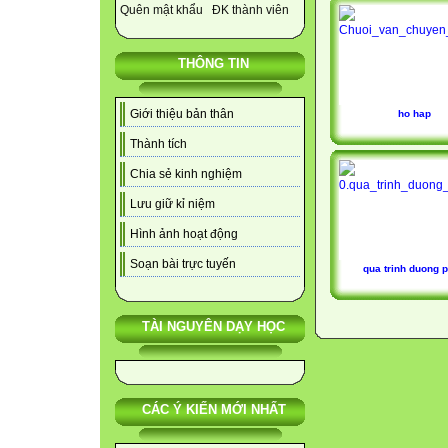
Quên mật khẩu
ĐK thành viên
THÔNG TIN
Giới thiệu bản thân
ho hap
Thành tích
Chia sẻ kinh nghiệm
Lưu giữ kỉ niệm
Hình ảnh hoạt động
Soạn bài trực tuyến
qua trinh duong 
TÀI NGUYÊN DẠY HỌC
CÁC Ý KIẾN MỚI NHẤT