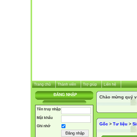
Trang chủ
Thành viên
Trợ giúp
Liên hệ
ĐĂNG NHẬP
Chào mừng quý vị 
Tên truy nhập
Mật khẩu
Gốc
>
Tư liệu
>
S
Ghi nhớ