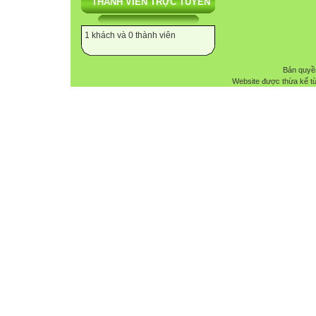
THÀNH VIÊN TRỰC TUYẾN
1 khách và 0 thành viên
Bản quyề
Website được thừa kế t