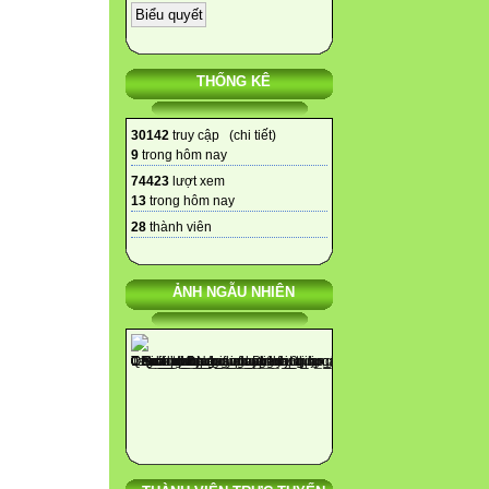
THỐNG KÊ
30142
truy cập (
chi tiết
)
9
trong hôm nay
74423
lượt xem
13
trong hôm nay
28
thành viên
ẢNH NGẪU NHIÊN