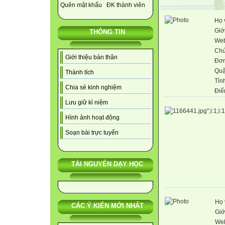
Quên mật khẩu
ĐK thành viên
Họ 
Giới
THÔNG TIN
Web
Chứ
Giới thiệu bản thân
Đơn
Quậ
Thành tích
Tỉn
Chia sẻ kinh nghiệm
Điể
Lưu giữ kỉ niệm
Hình ảnh hoạt động
Soạn bài trực tuyến
TÀI NGUYÊN DẠY HỌC
Họ 
CÁC Ý KIẾN MỚI NHẤT
Giớ
Web