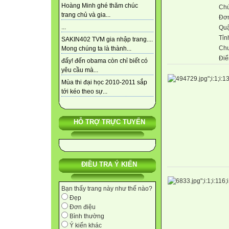
Hoàng Minh ghé thăm chúc
Chứ
trang chủ và gia...
Đơn
...
Qu
Tỉn
SAKIN402 TVM gia nhập trang....
Ch
Mong chúng ta là thành...
Điể
đấy! đến obama còn chỉ biết có
yêu cầu mà...
Mùa thi đại học 2010-2011 sắp
tới kéo theo sự...
HỖ TRỢ TRỰC TUYẾN
ĐIỀU TRA Ý KIẾN
Bạn thấy trang này như thế nào?
Đẹp
Đơn điệu
Bình thường
Ý kiến khác