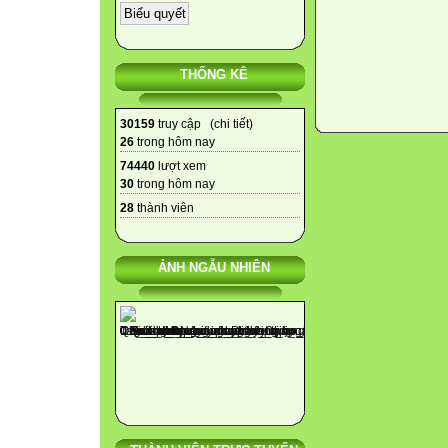
THỐNG KÊ
30159
truy cập (
chi tiết
)
26
trong hôm nay
74440
lượt xem
30
trong hôm nay
28
thành viên
ẢNH NGẪU NHIÊN