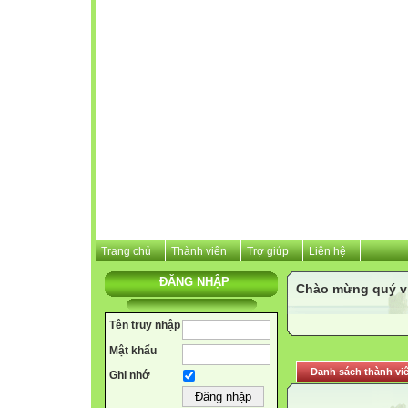
Trang chủ
Thành viên
Trợ giúp
Liên hệ
ĐĂNG NHẬP
Chào mừng quý vị 
Tên truy nhập
Mật khẩu
Danh sách thành vi
Ghi nhớ