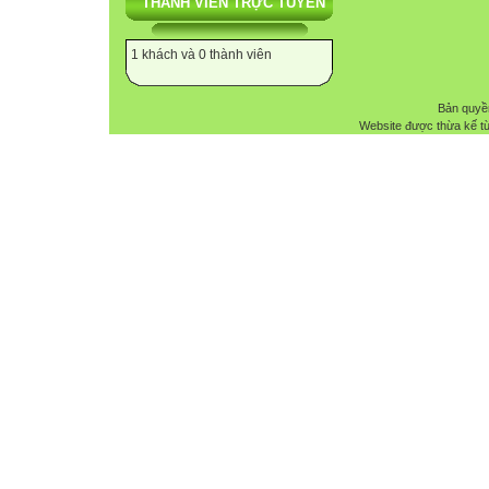
THÀNH VIÊN TRỰC TUYẾN
1 khách và 0 thành viên
Bản quyề
Website được thừa kế t