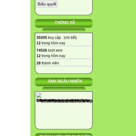
THỐNG KÊ
30205
truy cập (
chi tiết
)
12
trong hôm nay
74526
lượt xem
12
trong hôm nay
28
thành viên
ẢNH NGẪU NHIÊN