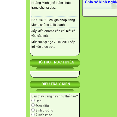
Chia sẻ kinh ngh
Hoàng Minh ghé thăm chúc
trang chủ và gia...
...
SAKIN402 TVM gia nhập trang....
Mong chúng ta là thành...
đấy! đến obama còn chỉ biết có
yêu cầu mà...
Mùa thi đại học 2010-2011 sắp
tới kéo theo sự...
HỖ TRỢ TRỰC TUYẾN
ĐIỀU TRA Ý KIẾN
Bạn thấy trang này như thế nào?
Đẹp
Đơn điệu
Bình thường
Ý kiến khác