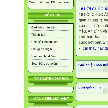
Quên mật khẩu
ĐK thành viên
18 LỜI CHÚC 
18 LỜI CHÚC ẤN
THÔNG TIN
gian chúng ta đ
của mình tới nh
Giới thiệu bản thân
Yêu, An Bình và 
Thành tích
cho bạn hạnh p
cuộc đời bạn. 2. 
Chia sẻ kinh nghiệm
xin thầy hãy d
Lưu giữ kỉ niệm
Hình ảnh hoạt động
Soạn bài trực tuyến
Giới thiệu bản th
TÀI NGUYÊN DẠY HỌC
Lưu giữ kỉ niệm
CÁC Ý KIẾN MỚI NHẤT