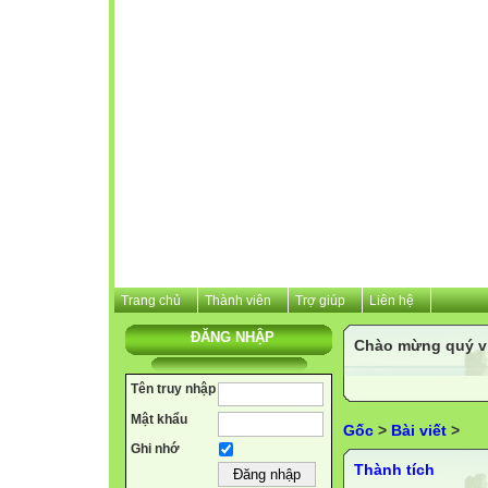
Trang chủ
Thành viên
Trợ giúp
Liên hệ
ĐĂNG NHẬP
Chào mừng quý vị 
Tên truy nhập
Mật khẩu
Gốc
>
Bài viết
>
Ghi nhớ
Thành tích