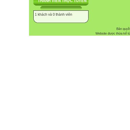
THÀNH VIÊN TRỰC TUYẾN
1 khách và 0 thành viên
Bản quyề
Website được thừa kế t