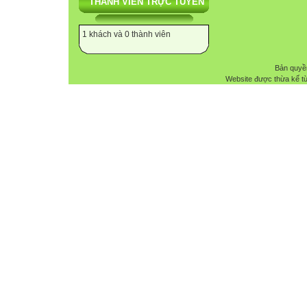
THÀNH VIÊN TRỰC TUYẾN
1 khách và 0 thành viên
Bản quyề
Website được thừa kế t