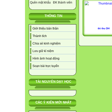
Quên mật khẩu
ĐK thành viên
THÔNG TIN
Giới thiệu bản thân
thi thu DH
Thành tích
Chia sẻ kinh nghiệm
Lưu giữ kỉ niệm
Hình ảnh hoạt động
Soạn bài trực tuyến
TÀI NGUYÊN DẠY HỌC
CÁC Ý KIẾN MỚI NHẤT