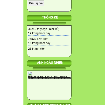
THỐNG KÊ
30210
truy cập (
chi tiết
)
17
trong hôm nay
74532
lượt xem
18
trong hôm nay
28
thành viên
ẢNH NGẪU NHIÊN