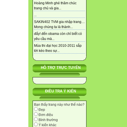
Hoàng Minh ghé thăm chúc
trang chủ và gia...
...
SAKIN402 TVM gia nhập trang....
Mong chúng ta là thành...
đấy! đến obama còn chỉ biết có
yêu cầu mà...
Mùa thi đại học 2010-2011 sắp
tới kéo theo sự...
HỖ TRỢ TRỰC TUYẾN
ĐIỀU TRA Ý KIẾN
Bạn thấy trang này như thế nào?
Đẹp
Đơn điệu
Bình thường
Ý kiến khác