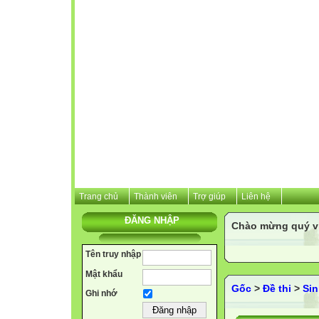
Trang chủ
Thành viên
Trợ giúp
Liên hệ
ĐĂNG NHẬP
Chào mừng quý vị 
Tên truy nhập
Mật khẩu
Gốc
>
Đề thi
>
Sin
Ghi nhớ