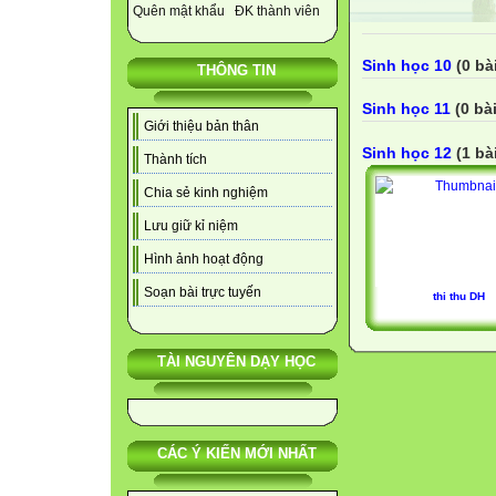
Quên mật khẩu
ĐK thành viên
Sinh học 10
(0 bà
THÔNG TIN
Sinh học 11
(0 bài
Giới thiệu bản thân
Sinh học 12
(1 bà
Thành tích
Chia sẻ kinh nghiệm
Lưu giữ kỉ niệm
Hình ảnh hoạt động
Soạn bài trực tuyến
thi thu DH
TÀI NGUYÊN DẠY HỌC
CÁC Ý KIẾN MỚI NHẤT