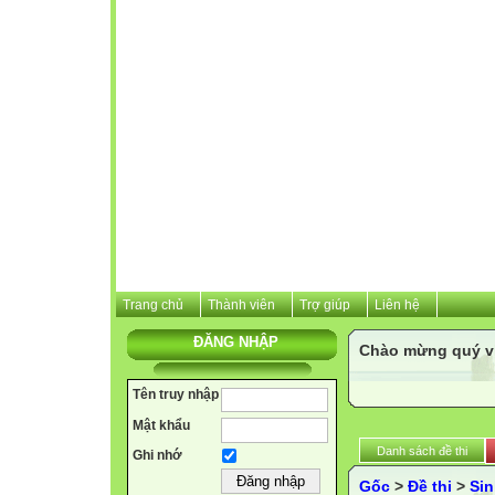
Trang chủ
Thành viên
Trợ giúp
Liên hệ
ĐĂNG NHẬP
Chào mừng quý vị 
Tên truy nhập
Mật khẩu
Danh sách đề thi
Ghi nhớ
Gốc
>
Đề thi
>
Sin