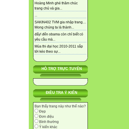
Hoàng Minh ghé thăm chúc
trang chủ và gia...
...
SAKIN402 TVM gia nhập trang....
Mong chúng ta là thành...
đấy! đến obama còn chỉ biết có
yêu cầu mà...
Mùa thi đại học 2010-2011 sắp
tới kéo theo sự...
HỖ TRỢ TRỰC TUYẾN
ĐIỀU TRA Ý KIẾN
Bạn thấy trang này như thế nào?
Đẹp
Đơn điệu
Bình thường
Ý kiến khác