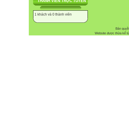
THÀNH VIÊN TRỰC TUYẾN
1 khách và 0 thành viên
Bản quyề
Website được thừa kế t