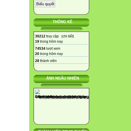
THỐNG KÊ
30212
truy cập (
chi tiết
)
19
trong hôm nay
74534
lượt xem
20
trong hôm nay
28
thành viên
ẢNH NGẪU NHIÊN