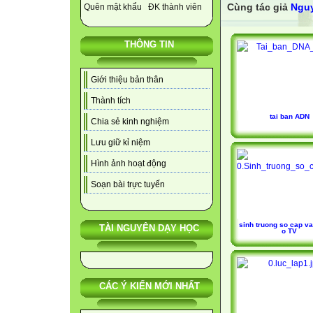
Cùng tác giả
Nguy
Quên mật khẩu
ĐK thành viên
THÔNG TIN
Giới thiệu bản thân
Thành tích
tai ban ADN
Chia sẻ kinh nghiệm
Lưu giữ kỉ niệm
Hình ảnh hoạt động
Soạn bài trực tuyến
sinh truong so cap va
TÀI NGUYÊN DẠY HỌC
o TV
CÁC Ý KIẾN MỚI NHẤT