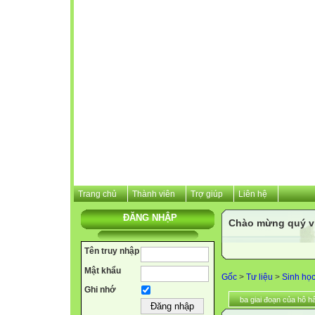
Trang chủ
Thành viên
Trợ giúp
Liên hệ
ĐĂNG NHẬP
Chào mừng quý vị 
Tên truy nhập
Mật khẩu
Gốc
>
Tư liệu
>
Sinh họ
Ghi nhớ
ba giai đoạn của hô h