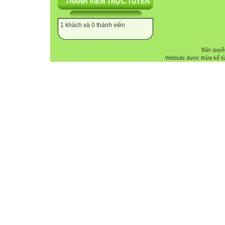
THÀNH VIÊN TRỰC TUYẾN
1 khách và 0 thành viên
Bản quyề
Website được thừa kế t