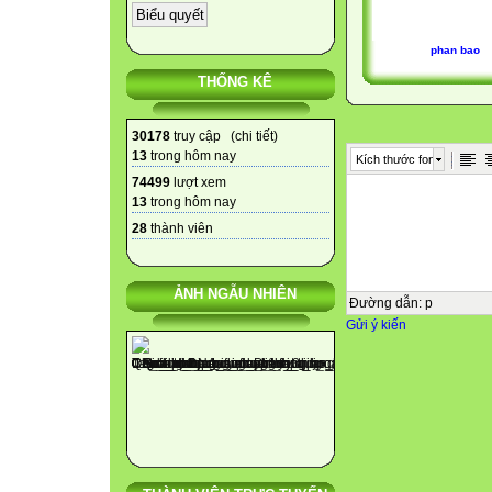
phan bao
THỐNG KÊ
30178
truy cập (
chi tiết
)
13
trong hôm nay
Kích thước font
74499
lượt xem
13
trong hôm nay
28
thành viên
ẢNH NGẪU NHIÊN
Đường dẫn
:
p
Gửi ý kiến