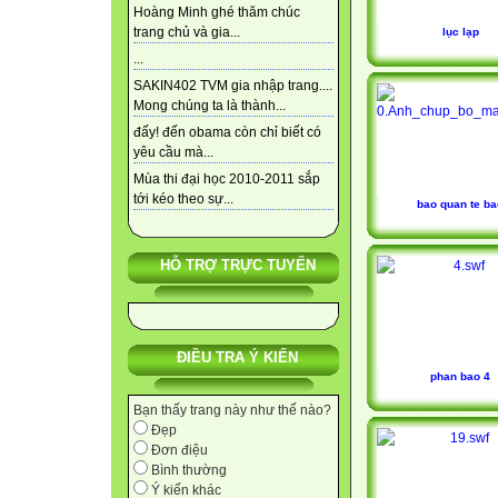
Hoàng Minh ghé thăm chúc
trang chủ và gia...
lục lạp
...
SAKIN402 TVM gia nhập trang....
Mong chúng ta là thành...
đấy! đến obama còn chỉ biết có
yêu cầu mà...
Mùa thi đại học 2010-2011 sắp
tới kéo theo sự...
bao quan te ba
HỖ TRỢ TRỰC TUYẾN
ĐIỀU TRA Ý KIẾN
phan bao 4
Bạn thấy trang này như thế nào?
Đẹp
Đơn điệu
Bình thường
Ý kiến khác