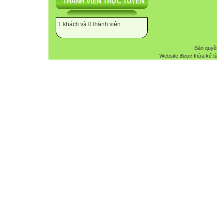
THÀNH VIÊN TRỰC TUYẾN
1 khách và 0 thành viên
Bản quyề
Website được thừa kế t