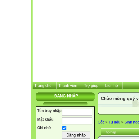
Trang chủ
Thành viên
Trợ giúp
Liên hệ
ĐĂNG NHẬP
Chào mừng quý vị 
Tên truy nhập
Mật khẩu
Gốc
>
Tư liệu
>
Sinh họ
Ghi nhớ
ho hap