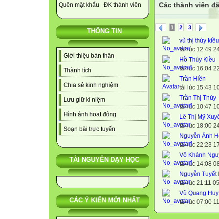
Các thành viên đã
Quên mật khẩu
ĐK thành viên
1
2
3
THÔNG TIN
vũ thị thúy kiều
tải lúc 12:49 
Giới thiệu bản thân
Hồ Thúy Kiều
tải lúc 16:04 
Thành tích
Trần Hiền
Chia sẻ kinh nghiệm
tải lúc 15:43 
Trần Thị Thùy
Lưu giữ kỉ niệm
tải lúc 10:47 
Hình ảnh hoạt động
Lê Thị Mỹ Xuy
tải lúc 18:00 
Soạn bài trực tuyến
Nguyễn Ánh H
tải lúc 22:23 
Võ Khánh Ngu
TÀI NGUYÊN DẠY HỌC
tải lúc 14:08 
Nguyễn Tuyết
tải lúc 21:11 
Vũ Quang Huy
CÁC Ý KIẾN MỚI NHẤT
tải lúc 07:00 