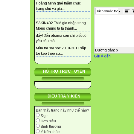
Hoàng Minh ghé thăm chúc
trang chủ và gia...
Kích thước font
...
SAKIN402 TVM gia nhập trang....
Mong chúng ta là thành...
đấy! đến obama còn chỉ biết có
yêu cầu mà...
Mùa thi đại học 2010-2011 sắp
Đường dẫn
:
p
tới kéo theo sự...
Gửi ý kiến
HỖ TRỢ TRỰC TUYẾN
ĐIỀU TRA Ý KIẾN
Bạn thấy trang này như thế nào?
Đẹp
Đơn điệu
Bình thường
Ý kiến khác