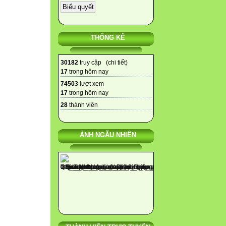
THỐNG KÊ
30182
truy cập (
chi tiết
)
17
trong hôm nay
74503
lượt xem
17
trong hôm nay
28
thành viên
ẢNH NGẪU NHIÊN